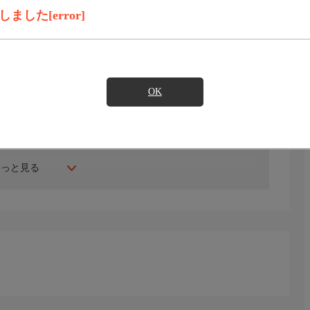
見たい
した[error]
になっている。世界最大級の恐竜化石層があることで知られ
動物が多く生息しており、「生命の保護」を目的とした国
OK
。遥かなる歴史浪漫の旅へ、あなたを誘う。
もっと見る
p/the_world_heritage/