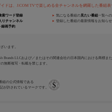
組ガイドは、J:COM TVで楽しめる全チャンネルを網羅した番組
検索ワード登録
気になる番組の
見たい番組
一覧への
入りチャンネル
登録した番組の最新情報をお知らせ
ト録画予約
ございます。
iVo Brands LLCおよび／またはその関連会社の日本国内における商標
材の無断複写・転載を禁じます。
、テレビ番組の公式情報である
スにのみ表記が許されているマークです。