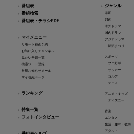
番組表
ジャンル
番組検索
洋画
邦画
番組表・チラシPDF
海外ドラマ
国内ドラマ
マイメニュー
アジアドラマ
リモート録画予約
韓流まつり
お気に入りチャンネル
スポーツ
見たい番組一覧
プロ野球
検索ワード登録
サッカー
番組お知らせメール
ゴルフ
マイ番組ページ
テニス
ランキング
アニメ・キッズ
ディズニー
特集一覧
音楽
フォトインタビュー
エンタメ
生活・趣味・教養
アダルト
番組表ヘルプ