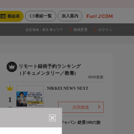
CS番組一覧
加入案内
番組表
地域変更
ログイン
設定地域：
東京 東エリア
リモート録画予約ランキング
(ドキュメンタリー／教養)
08/06更新
NIKKEI NEWS NEXT
1
次回放送
(4)
ジオ・ジャパン 絶景100の旅
ミニ
2