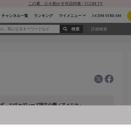
この夏、心を動かす作品特集 | J:COM TV
チャンネル一覧
ランキング
マイメニュー
J:COM STREAM
詳細検索
ナダ、エヴァグレーズ国立公園／アメリカ」