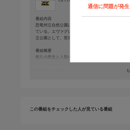
Ch.151
BS朝日 4K
通信に問題が発生しま
番組内容
恐竜州立自然公園は7000万年前の地層がむき出し
ている。エヴァグレーズ国立公園は絶滅危機の野生
立公園として、世界遺産に指定されている。
番組概要
悠久の歴史と人類の叡知から生み出された世界遺産
番組ホームページ
＜番組ホームページはこちら！＞https://www.bs-asahi.co.j
※この番組は２Ｋをアップコンバートした番組です
この番組をチェックした人が見ている番組