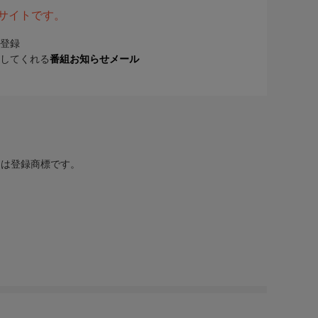
表サイトです。
登録
してくれる
番組お知らせメール
または登録商標です。