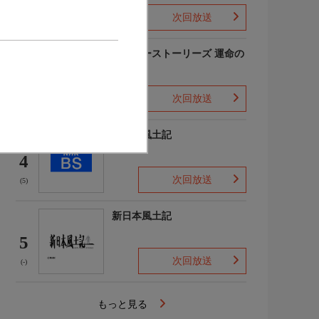
次回放送
(-)
アナザーストーリーズ 運命の
分岐点
3
次回放送
(1)
新日本風土記
4
次回放送
(5)
新日本風土記
5
次回放送
(-)
もっと見る