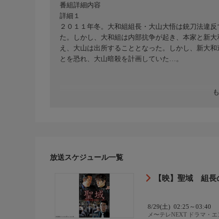
番組詳細内容
詳細１
２０１１年冬。大和組組長・大山大悟は銃刀法違反
た。しかし、大和組は内部抗争が起き、本家と新大
え、大山は出所することとなった。しかし、新大和
とを恐れ、大山暗殺を計画していた…。
放送スケジュール一覧
【映】聖域 組長
8/29(土)
02:25～03:40
メ〜テレNEXT ドラマ・