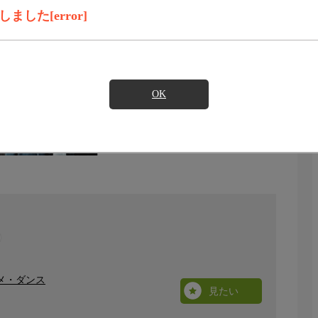
した[error]
OK
タメ・ダンス
見たい