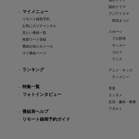
海外ドラマ
国内ドラマ
マイメニュー
アジアドラマ
リモート録画予約
韓流まつり
お気に入りチャンネル
スポーツ
見たい番組一覧
プロ野球
検索ワード登録
サッカー
番組お知らせメール
ゴルフ
マイ番組ページ
テニス
ランキング
アニメ・キッズ
ディズニー
特集一覧
音楽
フォトインタビュー
エンタメ
生活・趣味・教養
アダルト
番組表ヘルプ
リモート録画予約ガイド