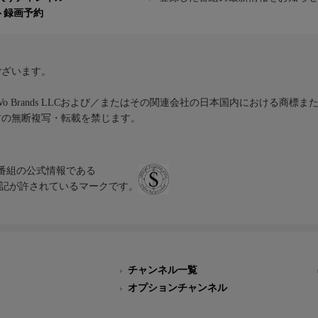
ト録画予約
ございます。
iVo Brands LLCおよび／またはその関連会社の日本国内における商標
材の無断複写・転載を禁じます。
、テレビ番組の公式情報である
スにのみ表記が許されているマークです。
チャンネル一覧
オプションチャンネル