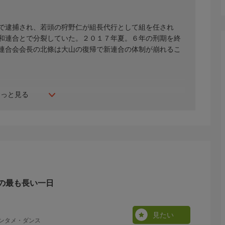
で逮捕され、若頭の狩野仁が組長代行として組を任され
和連合とで分裂していた。２０１７年夏。６年の刑期を終
連合会会長の北條は大山の復帰で新連合の体制が崩れるこ
もっと見る
の最も長い一日
見たい
エンタメ・ダンス