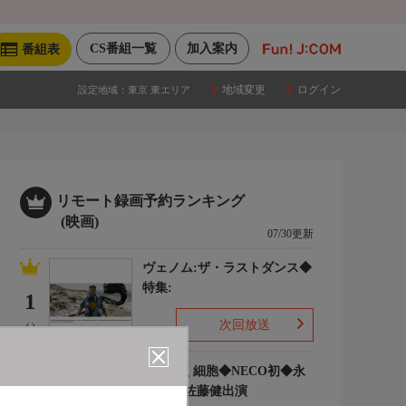
CS番組一覧
加入案内
番組表
地域変更
ログイン
設定地域：
東京 東エリア
リモート録画予約ランキング
(映画)
07/30更新
ヴェノム:ザ・ラストダンス◆
特集:
1
次回放送
(-)
はたらく細胞◆NECO初◆永
野芽郁 佐藤健出演
2