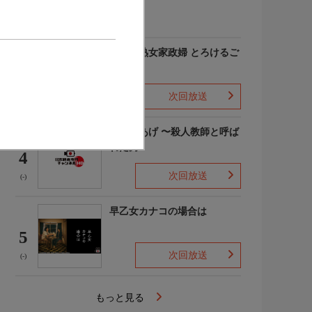
(-)
愛しの熟女家政婦 とろけるご
奉仕
3
次回放送
(-)
でっちあげ 〜殺人教師と呼ば
れた男
4
次回放送
(-)
早乙女カナコの場合は
5
次回放送
(-)
もっと見る