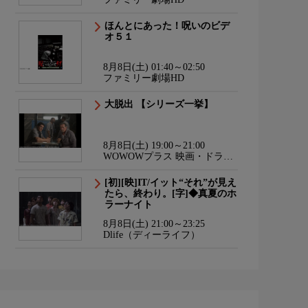
ほんとにあった！呪いのビデ
オ５１
8月8日(土) 01:40～02:50
ファミリー劇場HD
大脱出 【シリーズ一挙】
8月8日(土) 19:00～21:00
WOWOWプラス 映画・ドラ
マ・スポーツ・音楽
[初][映]IT/イット“それ”が見え
たら、終わり。[字]◆真夏のホ
ラーナイト
8月8日(土) 21:00～23:25
Dlife（ディーライフ）