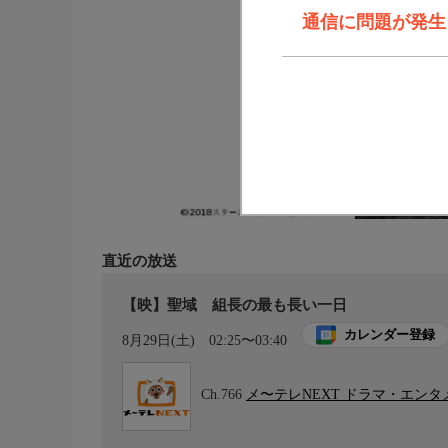
通信に問題が発生しま
直近の放送
【映】聖域 組長の最も長い一日
カレンダー登録
8月29日(土)
02:25〜03:40
Ch.766
メ〜テレNEXT ドラマ・エン