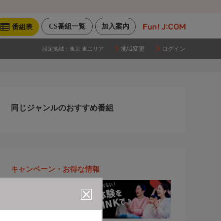
CS番組一覧
加入案内
番組表
地域変更
ログイン
設定地域：
東京 東エリア
同じジャンルのおすすめ番組
キャンペーン・お得な情報