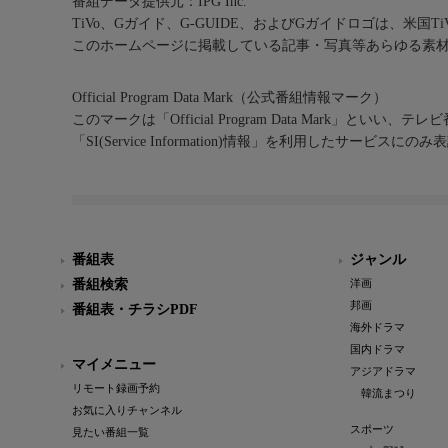
番組データ提供元：IPG Inc.
TiVo、Gガイド、G-GUIDE、およびGガイドロゴは、米国T
このホームページに掲載している記事・写真等あらゆる素
Official Program Data Mark（公式番組情報マーク）
このマークは「Official Program Data Mark」といい
「SI(Service Information)情報」を利用したサービ
番組表
ジャンル
番組検索
洋画
邦画
番組表・チラシPDF
海外ドラマ
国内ドラマ
マイメニュー
アジアドラマ
リモート録画予約
韓流まつり
お気に入りチャンネル
スポーツ
見たい番組一覧