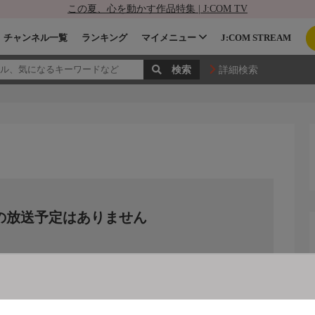
この夏、心を動かす作品特集 | J:COM TV
チャンネル一覧
ランキング
マイメニュー
J:COM STREAM
詳細検索
の放送予定はありません