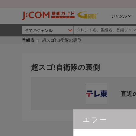
ジャンル
番組表
超スゴ!自衛隊の裏側
超スゴ!自衛隊の裏側
直近
エラー