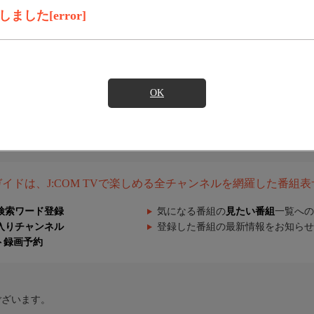
した[error]
OK
組ガイドは、J:COM TVで楽しめる全チャンネルを網羅した番組
検索ワード登録
気になる番組の
見たい番組
一覧への
入りチャンネル
登録した番組の最新情報をお知らせ
ト録画予約
ございます。