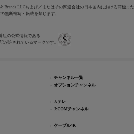
iVo Brands LLCおよび／またはその関連会社の日本国内における商標
材の無断複写・転載を禁じます。
、テレビ番組の公式情報である
スにのみ表記が許されているマークです。
チャンネル一覧
オプションチャンネル
J:テレ
J:COMチャンネル
ケーブル4K