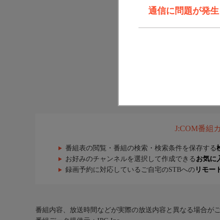
通信に問題が発生しま
J:COM番
番組表の閲覧・番組の検索・検索条件を保存する
お好みのチャンネルを選択して作成できる
お気に
録画予約に対応しているご自宅のSTBへの
リモー
番組内容、放送時間などが実際の放送内容と異なる場合が