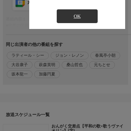
カレンダー登録
アプリ視聴
放送前
OK
番組内容１
もっと見る
■世界の民族楽器×歌うヴァイオリン 放送500回記念 特別コラ
ボ(1)
「イマジン」 ジョン・レノン 編曲 萩森英明
同じ出演者の他の番組を探す
コラボ『平和の歌』、最初は去年11月に放送した500回記念特別
コラボを大好評につき再度お届け！
ラティール・シー
ジョン・レノン
春風亭小朝
500回記念 特別コラボのために、世界各地域を代表する民族楽
器の演奏家が集結！
大谷康子
萩森英明
桑山哲也
元ちとせ
坂本龍一
加藤円夏
番組内容２
アフリカ代表は、アフリカンドラムのラティール・シーさん！
ヨーロッパ代表は、ベルギー式ボタンアコーディオンの桑山哲也
さん！
アジア代表は、スーパー二胡の許可（シュイ・クゥ）さん！
放送スケジュール一覧
北米代表は、ネイティブアメリカンフルートの尾崎元章さん！
南米代表は、パラグアイ民族楽器アルパのルシア塩満さん！
おんがく交差点【平和の歌×歌うヴァイ
平和を願ってジョン・レノン「イマジン」でコラボする！
オリン】[字]