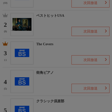
今回は、大谷さんとも交流があった外山雄三の作曲作品でコラボ
次回放送
(10)
する!!
ベストヒットUSA
出演者
2
【ＭＣ】
春風亭小朝（落語家）
次回放送
(9)
大谷康子（ヴァイオリニスト）
The Covers
【ナレーション】
加藤円夏
3
次回放送
(-)
収録場所
ＨＡＫＵＪＵ ＨＡＬＬ
街角ピアノ
関連情報
4
【番組ホームページ】
次回放送
(5)
https://www.bs-tvtokyo.co.jp/official/kousaten/
映像について
クラシック倶楽部
この番組は、ＢＳテレ東（２Ｋ）放送番組を４Ｋにアップコンバ
5
ートして放送しています。