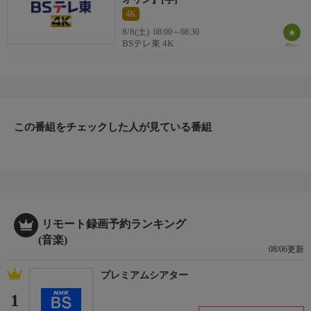
4K
番組内容３
8/8(土)
08:00～08:30
■世界の民族楽器×歌うヴァイオリン 放送500回記念 特別コラ
BSテレ東 4K
ボ(2)
「We Are The World」 U.S.A. For Africa 編曲 萩森英
明
コラボ『平和の歌』続いても去年11月に放送した500回記念特別
コラボ！
この番組をチェックした人が見ている番組
世界の民族楽器の演奏家に、ゴスペルの第一人者、池末信さん率
いる「ザ・ソウルマティックス」も参加！
平和を願って「We Are The World」でコラボする!!
番組内容４
■元ちとせ×歌うヴァイオリン コラボレーション
「死んだ女の子」 作詞 ナジム・ヒクメット 作曲 外山雄
リモート録画予約ランキング
三 訳詞 中本信幸 編曲 萩森英明
(音楽)
08/06更新
コラボ『平和の歌』最後は「ワダツミの木」が大ヒットした奄美
の歌姫・元ちとせさん！
プレミアムシアター
『平和を祈る歌』を世界に届けたくて「世界＝坂本龍一」と思
1
い…面識がないのに依頼？