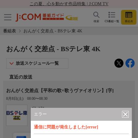
この夏、心を動かす作品特集 | J:COM TV
検索
CS番組一覧
番組表
番組表
おんがく交差点 - BSテレ東 4K
おんがく交差点 - BSテレ東 4K
放送スケジュール一覧
直近の放送
おんがく交差点【平和の歌×歌うヴァイオリン】[字]
8月8日(土)
08:00〜08:30
Ch.171
BSテレ東 4K
エラー
通信に問題が発生しました[error]