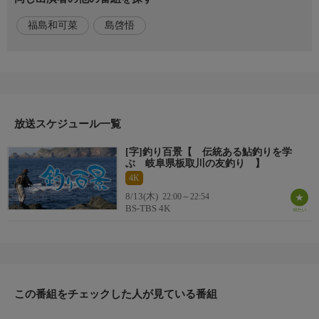
ームグラウンドの名手・島啓悟さんが、久しぶりに友釣りに挑戦
福島和可菜
島啓悟
する福島和可菜さんを指導。舞台は清流・板取川と長良川。ハナ
カン周りの仕掛けやオトリの付け方など、友釣りの基本を丁寧に
解説する。経験の少ない福島さんは、島さんのサポートを受けな
がら「入れ掛かり」を体験できるのか。友釣りならではの奥深い
魅力や、岐阜の美しい自然、さらに旬の鮎を使った絶品料
放送スケジュール一覧
番組内容２
理まで、見どころ満載でお届けする。
[字]釣り百景【 伝統ある鮎釣りを学
ぶ 岐阜県板取川の友釣り 】
HP
4K
http://www.bs-tbs.co.jp/tsuri/
8/13(木)
22:00～22:54
BS-TBS 4K
制作
2026年
おしらせ
＊この番組はＨＤ放送からのアップコンバートです。
この番組をチェックした人が見ている番組