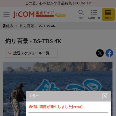
この夏、心を動かす作品特集 | J:COM TV
検索
CS番組一覧
番組表
番組表
釣り百景 - BS-TBS 4K
釣り百景 - BS-TBS 4K
放送スケジュール一覧
エラー
通信に問題が発生しました[error]