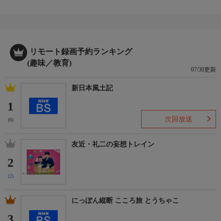
リモート録画予約ランキング
(趣味／教育)
07/30更新
新日本風土記
1
次回放送
(6)
友近・礼二の妄想トレイン
2
(2)
にっぽん縦断 こころ旅 とうちゃこ
3