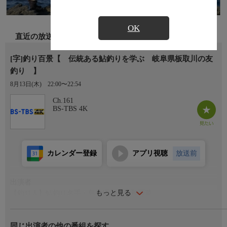
OK
直近の放送
[字]釣り百景【 伝統ある鮎釣りを学ぶ 岐阜県板取川の友
釣り 】
8月13日(木)
22:00〜22:54
Ch.161
BS-TBS 4K
カレンダー登録
アプリ視聴
放送前
出演者
もっと見る
【釣り人】鮎釣り名手・島啓悟／福島和可菜
番組内容
同じ出演者の他の番組を探す
鮎の習性を利用した日本の伝統的な「友釣り」。岐阜県の川がホ