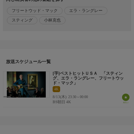
ァンはもちろんJポップ世代を巻き込んでシャウト！思い出のビ
フリートウッド・マック
エラ・ラングレー
デオから最新ヒットまでファンキーに紹介！
スティング
小林克也
おしらせ
番組エンディング曲のリクエストを募集中!番組へのご意見・ご
要望もこちらまで！！
usa@bs-asahi.co.jp
番組ホームページ
＜番組ホームページはこちら！＞
放送スケジュール一覧
https://www.bs-asahi.co.jp/usa/
[字]ベストヒットＵＳＡ 「スティン
グ、エラ・ラングレー、フリートウッ
制作
ド・マック」
【オープニングテーマ曲】「サーフサイド・フリーウェイ
4K
（Don't Worry Baby）」／ヴェイパー・トレイルズ
8/13(木)
23:30～00:00
【制作著作】BS朝日
BS朝日 4K
【制作協力】JCTV
※この番組は２Ｋをアップコンバートした番組です