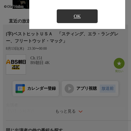
OK
直近の放送
[字]ベストヒットＵＳＡ 「スティング、エラ・ラングレ
ー、フリートウッド・マック」
8月13日(木)
23:30〜00:00
Ch.151
BS朝日 4K
カレンダー登録
アプリ視聴
放送前
出演者
もっと見る
【VJ】小林克也
番組概要
同じ出演者の他の番組を探す
80年代伝説のカリスマ洋楽番組が復活！VJ・小林克也が当時のフ