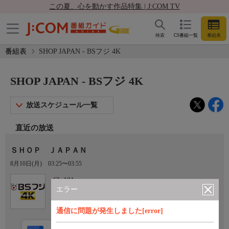
この夏、心を動かす作品特集 | J:COM TV
検索
CS番組一覧
番組表
番組表
SHOP JAPAN - BSフジ 4K
SHOP JAPAN - BSフジ 4K
放送スケジュール一覧
直近の放送
ＳＨＯＰ ＪＡＰＡＮ
8月10日(月)
03:25〜03:55
Ch.181
BSフジ 4K
エラー
通信に問題が発生しました[error]