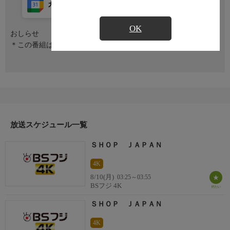
カレンダー登録
アプリ視聴
放送前
OK
おしらせ
＊この番組はＨＤ放送からのアップコンバートです。
放送スケジュール一覧
ＳＨＯＰ ＪＡＰＡＮ
4K
8/10(月)
03:25～03:55
BSフジ 4K
ＳＨＯＰ ＪＡＰＡＮ
4K