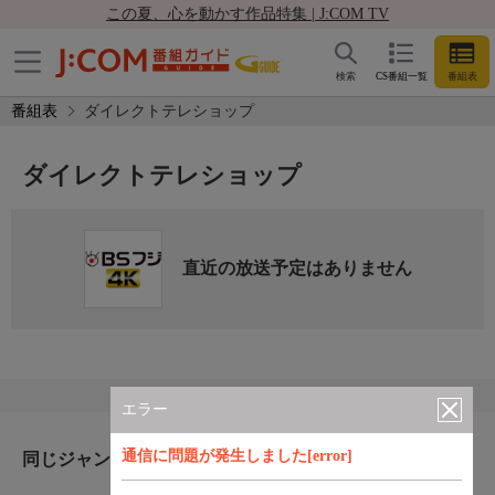
この夏、心を動かす作品特集 | J:COM TV
検索
CS番組一覧
番組表
番組表
ダイレクトテレショップ
ダイレクトテレショップ
直近の放送予定はありません
エラー
通信に問題が発生しました[error]
同じジャンルのおすすめ番組