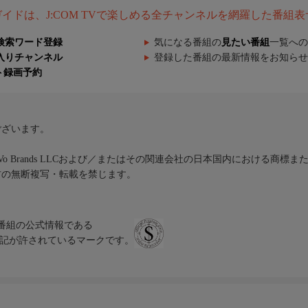
組ガイドは、J:COM TVで楽しめる全チャンネルを網羅した番組
検索ワード登録
気になる番組の
見たい番組
一覧への
入りチャンネル
登録した番組の最新情報をお知らせ
ト録画予約
ございます。
iVo Brands LLCおよび／またはその関連会社の日本国内における商標
材の無断複写・転載を禁じます。
、テレビ番組の公式情報である
スにのみ表記が許されているマークです。