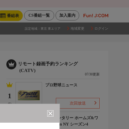
CS番組一覧
加入案内
番組表
地域変更
ログイン
設定地域：
東京 東エリア
リモート録画予約ランキング
(CATV)
07/30更新
プロ野球ニュース
1
次回放送
(5)
エレメンタリー ホームズ&ワ
トソン in NY シーズン4
2