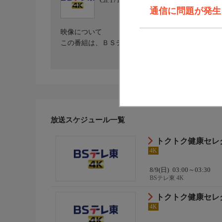
Ch.171
BSテレ東 4K
通信に問題が発生しま
映像について
この番組は、ＢＳテレ東（２Ｋ）放送番組を４Ｋに
放送スケジュール一覧
トクトク健康セレ
4K
8/9(日)
03:00～03:30
BSテレ東 4K
トクトク健康セレ
4K