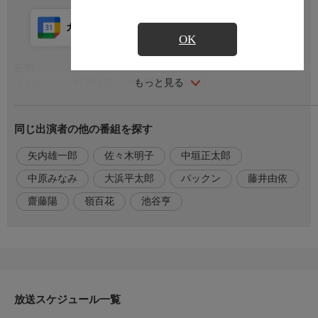
カレンダー登録
アプリ視聴
放送前
OK
告知
もっと見る
【お知らせ 投資情報の有料配信サービス】
Ｎｅｗｓモーニングサテライトの投資情報をもっと広く深く…
「モーサテプレミアム」では人気コンテンツ「モーサテわから
同じ出演者の他の番組を探す
ん」のほか、会員は月に１度の有料セミナーにも無料で参加でき
ます。詳しくはモーサテプレミアムで検索！
矢内雄一郎
佐々木明子
中垣正太郎
https://txbiz.tv-tokyo.co.jp/lp/nmspremium/
中原みなみ
大浜平太郎
パックン
藤井由依
番組内容
齋藤陽
嶺百花
池谷亨
【前半５：４５〜】
日本一早いマーケット情報番組…寝ている間に世界で何が起きた
のか？
深くコンパクトに分かるモーサテ！
○ＮＹから最新マーケット報道
○株・為替 きょうの見通し
放送スケジュール一覧
○エコノミストが詳しく経済・景気分析
○日本経済新聞電子版をチェック