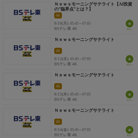
Ｎｅｗｓモーニングサテライト【AI投資
の”臨界点”とは？】
番組内容続き
4K
【後半６：２０ごろ〜】
8/10(月)
05:45～07:05
○月…「グローバルアウトルック」各方面のプロフェッショナル
BSテレ東 4K
が選ぶグローバルなニュースを紹介し、中長期的な投資戦略を探
Ｎｅｗｓモーニングサテライト
る／「なるほど・ザ・新興国」現地から日本企業の駐在員が生レ
ポート・新興国スペシャリストがスタジオ出演
4K
○火…「アメ株Ｕｐｄａｔｅ」「チャイナエコノミー」米中経済
8/12(水)
05:45～07:05
の動向をプロが解説
BSテレ東 4K
○水…「深読みリサーチ」注目業界を著名アナリストが徹底解剖
Ｎｅｗｓモーニングサテライト
番組内容続き２
4K
○木…「日経朝特急プラス」日本経済新聞のベテラン記者がニュ
8/13(木)
05:45～07:05
ースの背景を深掘り／「大浜見聞録」大浜キャスターが最先端の
BSテレ東 4K
製造現場などを取材
○金…「パックンの眼」パックンがアメリカの経済・社会の今を
Ｎｅｗｓモーニングサテライト
ユニークな視点で解説
※このほか「Ｍａｒｋｅｔリアル」「ＩＰＯ、その次の一歩」
4K
「テックの鼓動」「月曜政治解説」など独自コンテンツを随時放
8/14(金)
05:45～07:05
BSテレ東 4K
送