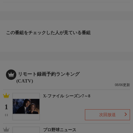
出演者
【出演者】
《月》藤井由依 矢内雄一郎 齋藤陽 佐々木明子
《火》藤井由依 中垣正太郎 嶺百花
この番組をチェックした人が見ている番組
《水》中原みなみ／藤井由依 池谷亨 中垣正太郎
《木》中原みなみ 大浜平太郎 矢内雄一郎
《金》中原みなみ 大浜平太郎 矢内雄一郎
関連情報
＜公式HP＞
リモート録画予約ランキング
https://www.tv-tokyo.co.jp/nms/
(CATV)
＜公式X＞
08/06更新
https://x.com/ms_tvtokyo
X-ファイル シーズン7～8
映像について
1
この番組は、ＢＳテレ東（２Ｋ）放送番組を４Ｋにアップコンバ
次回放送
ートして放送しています。
(-)
プロ野球ニュース