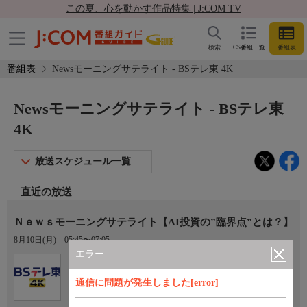
この夏、心を動かす作品特集 | J:COM TV
検索
CS番組一覧
番組表
番組表
Newsモーニングサテライト - BSテレ東 4K
Newsモーニングサテライト - BSテレ東
4K
放送スケジュール一覧
直近の放送
Ｎｅｗｓモーニングサテライト【AI投資の”臨界点”とは？】
8月10日(月)
05:45〜07:05
エラー
Ch.171
BSテレ東 4K
通信に問題が発生しました[error]