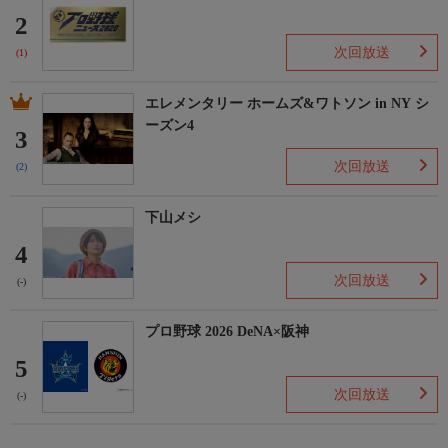
2
次回放送
(1)
エレメンタリー ホームズ&ワトソン in NY シ
ーズン4
3
次回放送
(2)
下山メシ
4
次回放送
(-)
プロ野球 2026 DeNA×阪神
5
次回放送
(-)