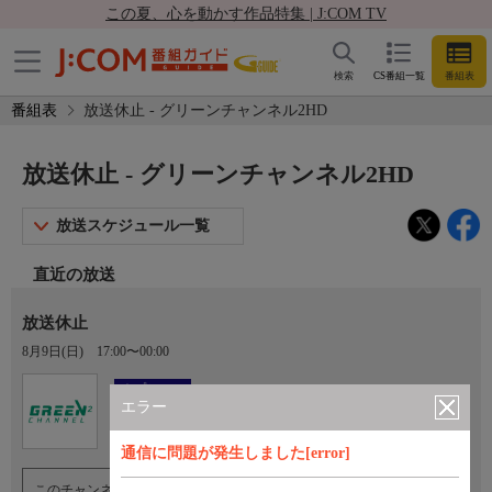
この夏、心を動かす作品特集 | J:COM TV
検索
CS番組一覧
番組表
番組表
放送休止 - グリーンチャンネル2HD
放送休止 - グリーンチャンネル2HD
放送スケジュール一覧
直近の放送
放送休止
8月9日(日)
17:00〜00:00
Ch.921
オプション
グリーンチャンネル2HD
エラー
通信に問題が発生しました[error]
このチャンネルのご視聴には、オプションチャンネル(有料)のご契約が