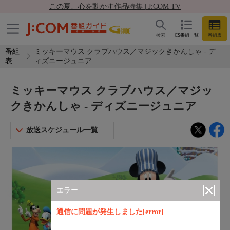
この夏、心を動かす作品特集 | J:COM TV
検索
CS番組一覧
番組表
番組
ミッキーマウス クラブハウス／マジックきかんしゃ - デ
表
ィズニージュニア
ミッキーマウス クラブハウス／マジッ
クきかんしゃ - ディズニージュニア
放送スケジュール一覧
エラー
通信に問題が発生しました[error]