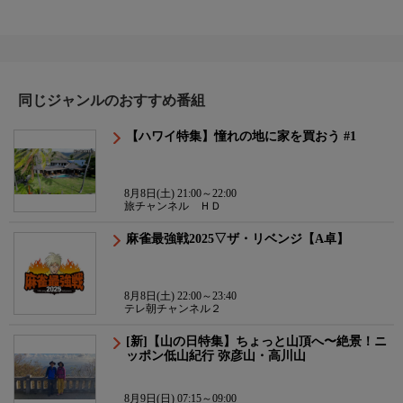
同じジャンルのおすすめ番組
【ハワイ特集】憧れの地に家を買おう #1
8月8日(土) 21:00～22:00
旅チャンネル ＨＤ
麻雀最強戦2025▽ザ・リベンジ【A卓】
8月8日(土) 22:00～23:40
テレ朝チャンネル２
[新]【山の日特集】ちょっと山頂へ〜絶景！ニ
ッポン低山紀行 弥彦山・高川山
8月9日(日) 07:15～09:00