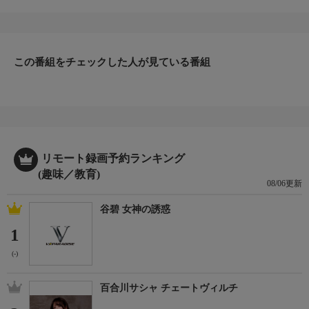
ブハウスにやってきた。なんと太陽の下でも溶けない雪を発明す
るため、ヤドリギ山へと実験に出かけるのだという。だが、一つ
問題が。出来上がった雪を山から運ぶための道具がないのだ。そ
こでミッキーたちは、機関車を作ってヤドリギ山まで雪を取りに
この番組をチェックした人が見ている番組
行くことに。まずは汽車のパーツを探して組み立てようとする
が、予想外のハプニングが次々起こる。
リモート録画予約ランキング
(趣味／教育)
08/06更新
谷碧 女神の誘惑
1
(-)
百合川サシャ チェートヴィルチ