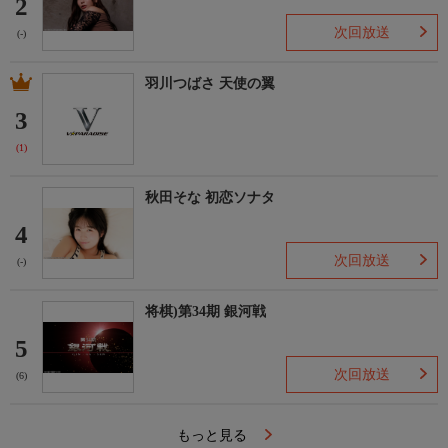
2
次回放送
(-)
羽川つばさ 天使の翼
3
(1)
秋田そな 初恋ソナタ
4
次回放送
(-)
将棋)第34期 銀河戦
5
次回放送
(6)
もっと見る