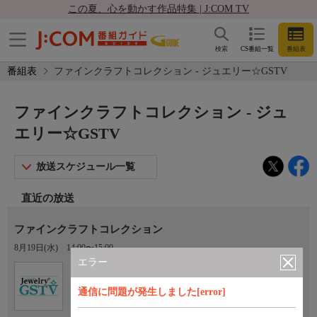
この夏、心を動かす作品特集 | J:COM TV
検索
CS番組一覧
番組表
番組表
ファインクラフトコレクション - ジュエリー☆GSTV
ファインクラフトコレクション - ジュ
エリー☆GSTV
放送スケジュール一覧
直近の放送
ファインクラフトコレクション
8月19日(水)
14:00〜15:00
エラー
Ch.202
ジュエリー☆GSTV
通信に問題が発生しました[error]