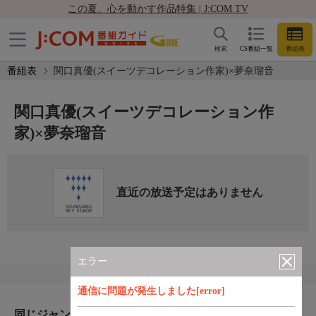
この夏、心を動かす作品特集 | J:COM TV
検索
CS番組一覧
番組表
番組表
関口真優(スイーツデコレーション作家)×夢奈瑠音
関口真優(スイーツデコレーション作
家)×夢奈瑠音
直近の放送予定はありません
エラー
通信に問題が発生しました[error]
同じジャンルのおすすめ番組