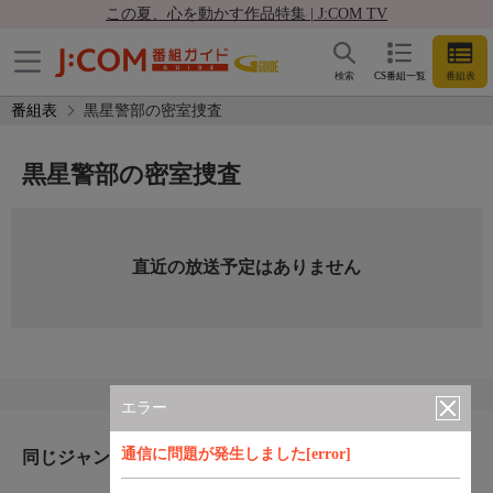
この夏、心を動かす作品特集 | J:COM TV
検索
CS番組一覧
番組表
番組表
黒星警部の密室捜査
黒星警部の密室捜査
直近の放送予定はありません
エラー
通信に問題が発生しました[error]
同じジャンルのおすすめ番組