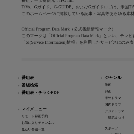
番組データ提供元：IPG Inc.
TiVo、Gガイド、G-GUIDE、およびGガイドロゴは、米国T
このホームページに掲載している記事・写真等あらゆる素
Official Program Data Mark（公式番組情報マーク）
このマークは「Official Program Data Mark」といい
「SI(Service Information)情報」を利用したサービ
番組表
ジャンル
番組検索
洋画
邦画
番組表・チラシPDF
海外ドラマ
国内ドラマ
マイメニュー
アジアドラマ
リモート録画予約
韓流まつり
お気に入りチャンネル
スポーツ
見たい番組一覧