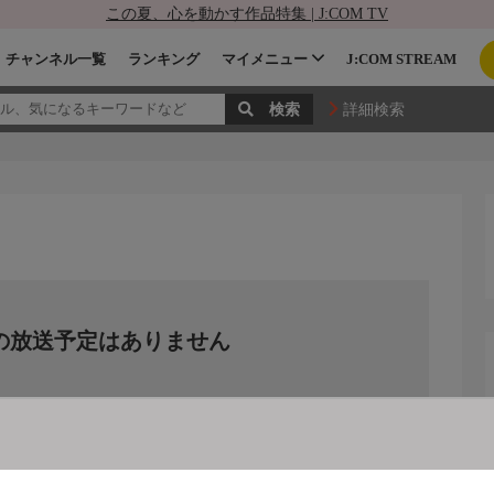
この夏、心を動かす作品特集 | J:COM TV
チャンネル一覧
ランキング
マイメニュー
J:COM STREAM
詳細検索
の放送予定はありません