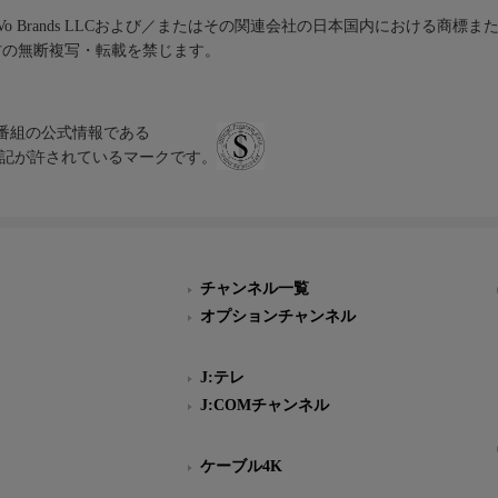
iVo Brands LLCおよび／またはその関連会社の日本国内における商標
材の無断複写・転載を禁じます。
、テレビ番組の公式情報である
スにのみ表記が許されているマークです。
チャンネル一覧
オプションチャンネル
J:テレ
J:COMチャンネル
ケーブル4K