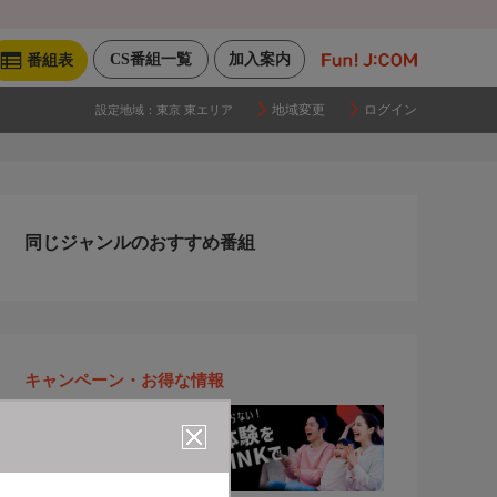
CS番組一覧
加入案内
番組表
地域変更
ログイン
設定地域：
東京 東エリア
同じジャンルのおすすめ番組
キャンペーン・お得な情報