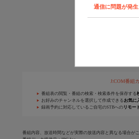
通信に問題が発生しま
J:COM番
番組表の閲覧・番組の検索・検索条件を保存する
お好みのチャンネルを選択して作成できる
お気に
録画予約に対応しているご自宅のSTBへの
リモー
番組内容、放送時間などが実際の放送内容と異なる場合が