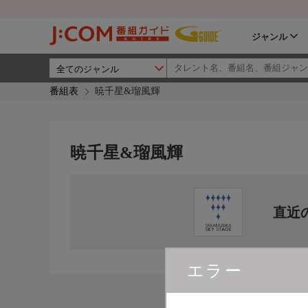
ジャンル
番組表
暁千星&瑠風輝
暁千星&瑠風輝
直近
エラー