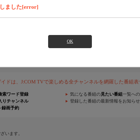
した[error]
OK
組ガイドは、J:COM TVで楽しめる全チャンネルを網羅した番組
検索ワード登録
気になる番組の
見たい番組
一覧への
入りチャンネル
登録した番組の最新情報をお知らせ
ト録画予約
ございます。