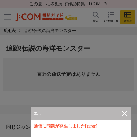
この夏、心を動かす作品特集 | J:COM TV
検索
CS番組一覧
番組表
番組表
追跡!伝説の海洋モンスター
追跡!伝説の海洋モンスター
直近の放送予定はありません
エラー
通信に問題が発生しました[error]
同じジャンルのおすすめ番組