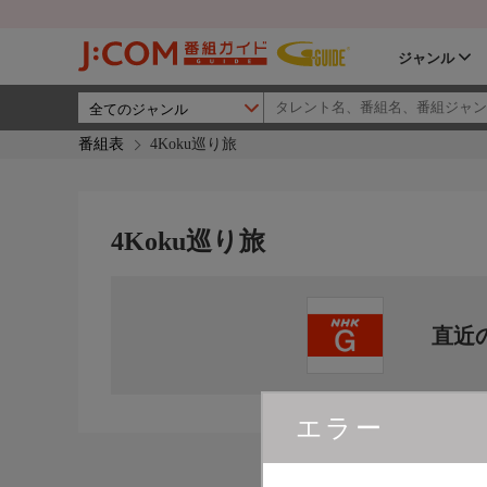
ジャンル
番組表
4Koku巡り旅
4Koku巡り旅
直近
エラー