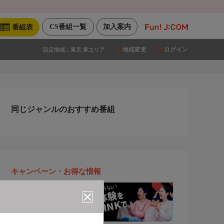
CS番組一覧
加入案内
番組表
地域変更
ログイン
設定地域：
東京 東エリア
同じジャンルのおすすめ番組
キャンペーン・お得な情報