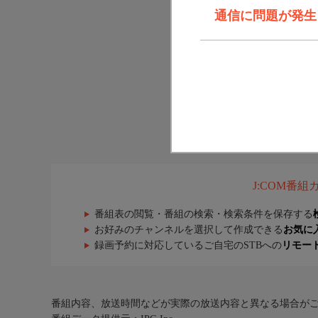
通信に問題が発生しま
J:COM番
番組表の閲覧・番組の検索・検索条件を保存する
お好みのチャンネルを選択して作成できる
お気に
録画予約に対応しているご自宅のSTBへの
リモー
番組内容、放送時間などが実際の放送内容と異なる場合が