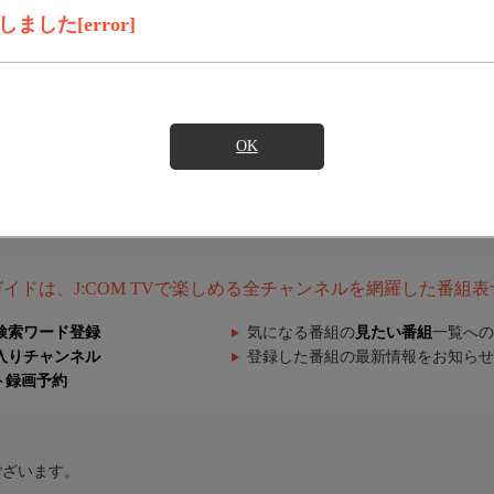
した[error]
OK
組ガイドは、J:COM TVで楽しめる全チャンネルを網羅した番組
検索ワード登録
気になる番組の
見たい番組
一覧への
入りチャンネル
登録した番組の最新情報をお知らせ
ト録画予約
ございます。