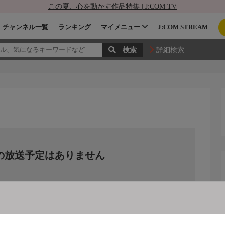
この夏、心を動かす作品特集 | J:COM TV
チャンネル一覧
ランキング
マイメニュー
J:COM STREAM
詳細検索
の放送予定はありません