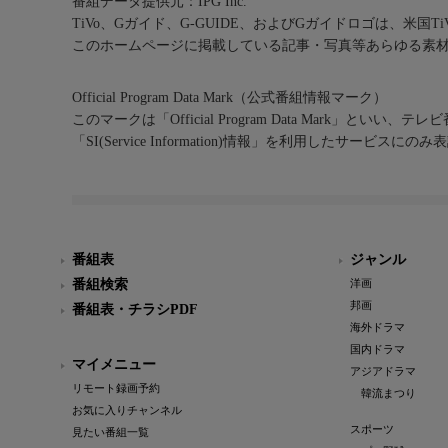
番組データ提供元：IPG Inc.
TiVo、Gガイド、G-GUIDE、およびGガイドロゴは、米国T
このホームページに掲載している記事・写真等あらゆる素
Official Program Data Mark（公式番組情報マーク）
このマークは「Official Program Data Mark」といい
「SI(Service Information)情報」を利用したサービ
番組表
ジャンル
番組検索
洋画
邦画
番組表・チラシPDF
海外ドラマ
国内ドラマ
マイメニュー
アジアドラマ
リモート録画予約
韓流まつり
お気に入りチャンネル
スポーツ
見たい番組一覧