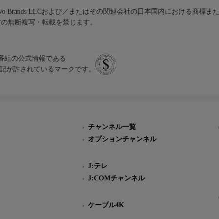
iVo Brands LLCおよび／またはその関連会社の日本国内における商標
材の無断複写・転載を禁じます。
、テレビ番組の公式情報である
スにのみ表記が許されているマークです。
チャンネル一覧
オプションチャンネル
J:テレ
J:COMチャンネル
ケーブル4K