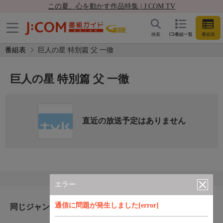
この夏、心を動かす作品特集 | J:COM TV
検索
CS番組一覧
番組表
番組表
巨人の星 特別篇 父 一徹
巨人の星 特別篇 父 一徹
直近の放送予定はありません
エラー
通信に問題が発生しました[error]
同じジャンルのおすすめ番組