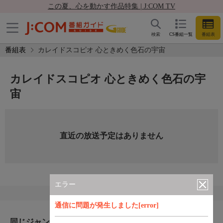
この夏、心を動かす作品特集 | J:COM TV
検索
CS番組一覧
番組表
番組表
カレイドスコピオ 心ときめく色石の宇宙
カレイドスコピオ 心ときめく色石の宇
宙
直近の放送予定はありません
エラー
通信に問題が発生しました[error]
同じジャンルのおすすめ番組