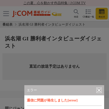
この夏、心を動かす作品特集 | J:COM TV
検索
CS番組一覧
番組表
番組表
浜名湖 GI 勝利者インタビューダイジェスト
浜名湖 GI 勝利者インタビューダイジェ
スト
直近の放送予定はありません
エラー
通信に問題が発生しました[error]
同じジャンルのおすすめ番組