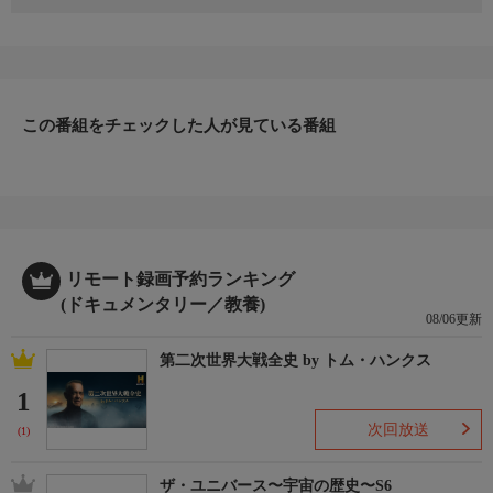
今回はオーストラリアで、生きたフクロオオカミを探す。1936年
に絶滅したとされているが、フクロオオカミと特徴が一致する動
物の目撃情報が相次いでいる。ジェームズクック大学ではフクロ
オオカミが研究されており、フォレストはサンドラ・アベル博士
に話を聞きに行く。そして、その後は多くの目撃情報があるアボ
リジニの村を訪ねる。そこで彼は毒蛇のタイパンに遭遇し…。
この番組をチェックした人が見ている番組
リモート録画予約ランキング
(ドキュメンタリー／教養)
08/06更新
第二次世界大戦全史 by トム・ハンクス
1
次回放送
(1)
ザ・ユニバース〜宇宙の歴史〜S6