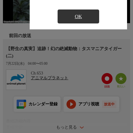
OK
前回の放送
【野生の真実】追跡！幻の絶滅動物：タスマニアタイガー
(二)
7月22日(水)
04:00〜05:00
Ch.653
アニマルプラネット
カレンダー登録
アプリ視聴
放送中
番組詳細内容
もっと見る
番組詳細