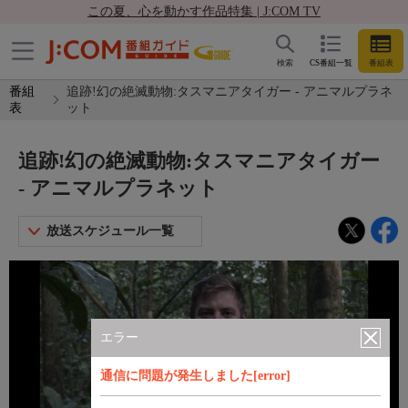
この夏、心を動かす作品特集 | J:COM TV
検索
CS番組一覧
番組表
番組
追跡!幻の絶滅動物:タスマニアタイガー - アニマルプラネ
表
ット
追跡!幻の絶滅動物:タスマニアタイガー
- アニマルプラネット
放送スケジュール一覧
エラー
通信に問題が発生しました[error]