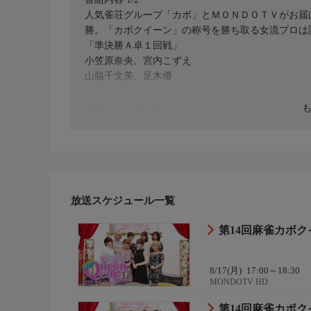
人気雀荘グループ「カボ」とＭＯＮＤＯＴＶがお届
勝。「カボクイーン」の称号を勝ち取る女流プロは
「準決勝Ａ卓１回戦」
小笠原奈央、宮内こずえ
山脇千文美、足木優
実況 スナオマサカズ
解説 滝沢和典、中山奈々美
放送スケジュール一覧
第14回麻雀カボク
8/17(月)
17:00～18:30
MONDOTV HD
第14回麻雀カボク