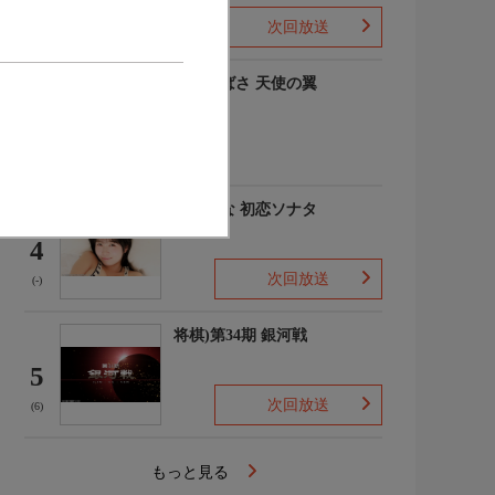
次回放送
(-)
羽川つばさ 天使の翼
3
(1)
秋田そな 初恋ソナタ
4
次回放送
(-)
将棋)第34期 銀河戦
5
次回放送
(6)
もっと見る