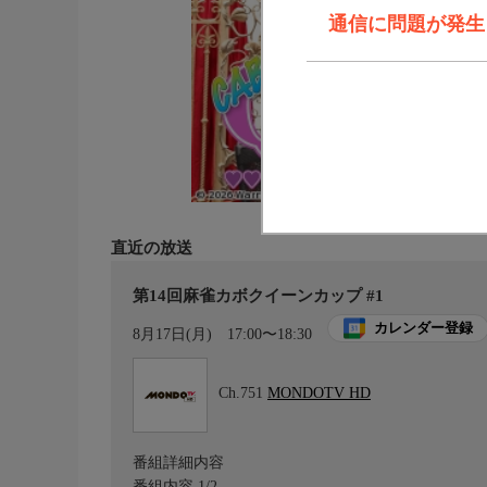
通信に問題が発生しま
直近の放送
第14回麻雀カボクイーンカップ #1
カレンダー登録
8月17日(月)
17:00〜18:30
Ch.751
MONDOTV HD
番組詳細内容
番組内容 1/2