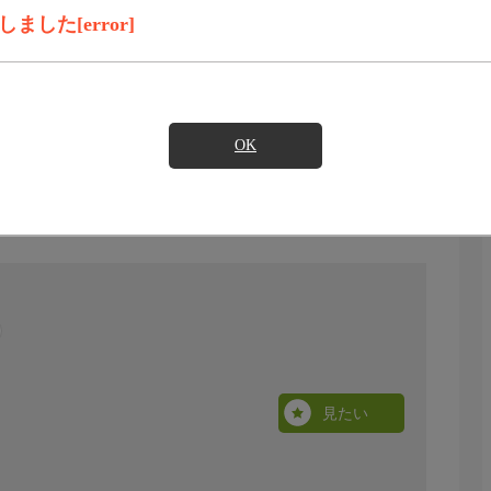
した[error]
OK
見たい