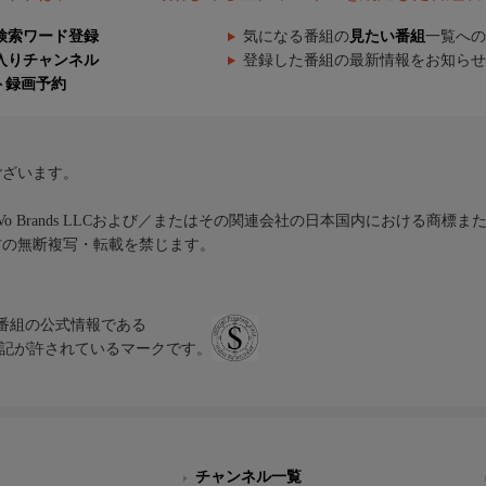
検索ワード登録
気になる番組の
見たい番組
一覧への
入りチャンネル
登録した番組の最新情報をお知らせ
ト録画予約
ございます。
iVo Brands LLCおよび／またはその関連会社の日本国内における商標
材の無断複写・転載を禁じます。
、テレビ番組の公式情報である
スにのみ表記が許されているマークです。
チャンネル一覧