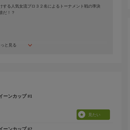
けする人気女流プロ３２名によるトーナメント戦の準決
誰だ！？
もっと見る
イーンカップ #1
見たい
イーンカップ #2