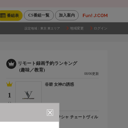
CS番組一覧
加入案内
番組表
地域変更
ログイン
設定地域：
東京 東エリア
リモート録画予約ランキング
(趣味／教育)
08/06更新
谷碧 女神の誘惑
1
(-)
百合川サシャ チェートヴィル
チ
2