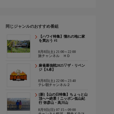
同じジャンルのおすすめ番組
【ハワイ特集】憧れの地に家
を買おう #1
8月8日(土) 21:00～22:00
旅チャンネル ＨＤ
麻雀最強戦2025▽ザ・リベン
ジ【A卓】
8月8日(土) 22:00～23:40
テレ朝チャンネル２
[新]【山の日特集】ちょっと山
頂へ〜絶景！ニッポン低山紀
行 弥彦山・高川山
8月9日(日) 07:15～09:00
チャンネル銀河 歴史ドラマ・