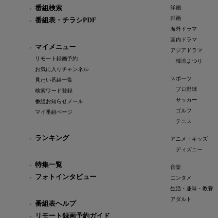
番組検索
洋画
邦画
番組表・チラシPDF
海外ドラマ
国内ドラマ
マイメニュー
アジアドラマ
リモート録画予約
韓流まつり
お気に入りチャンネル
スポーツ
見たい番組一覧
プロ野球
検索ワード登録
サッカー
番組お知らせメール
ゴルフ
マイ番組ページ
テニス
ランキング
アニメ・キッズ
ディズニー
特集一覧
音楽
フォトインタビュー
エンタメ
生活・趣味・教養
アダルト
番組表ヘルプ
リモート録画予約ガイド