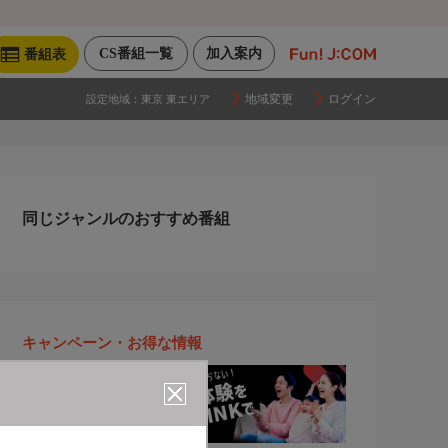
CS番組一覧
加入案内
番組表
地域変更
ログイン
設定地域：
東京 東エリア
同じジャンルのおすすめ番組
キャンペーン・お得な情報