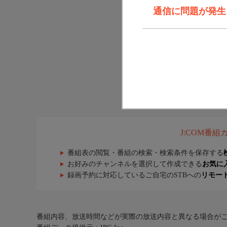
通信に問題が発生しま
J:COM番
番組表の閲覧・番組の検索・検索条件を保存する
お好みのチャンネルを選択して作成できる
お気に
録画予約に対応しているご自宅のSTBへの
リモー
番組内容、放送時間などが実際の放送内容と異なる場合が