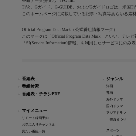
番組データ提供元：IPG Inc.
TiVo、Gガイド、G-GUIDE、およびGガイドロゴは、米国T
このホームページに掲載している記事・写真等あらゆる素
Official Program Data Mark（公式番組情報マーク）
このマークは「Official Program Data Mark」といい
「SI(Service Information)情報」を利用したサービ
番組表
ジャンル
番組検索
洋画
邦画
番組表・チラシPDF
海外ドラマ
国内ドラマ
マイメニュー
アジアドラマ
リモート録画予約
韓流まつり
お気に入りチャンネル
スポーツ
見たい番組一覧