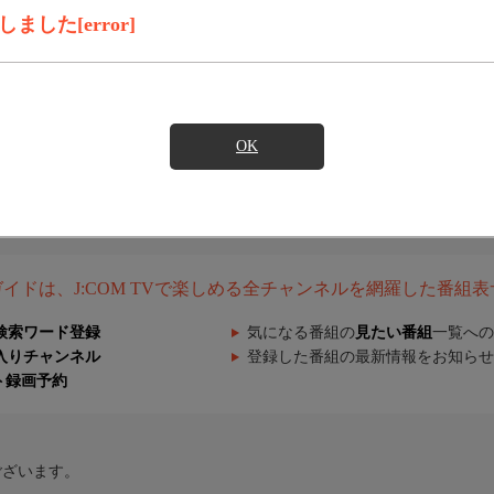
した[error]
OK
組ガイドは、J:COM TVで楽しめる全チャンネルを網羅した番組
検索ワード登録
気になる番組の
見たい番組
一覧への
入りチャンネル
登録した番組の最新情報をお知らせ
ト録画予約
ございます。