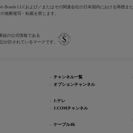
iVo Brands LLCおよび／またはその関連会社の日本国内における商標
材の無断複写・転載を禁じます。
、テレビ番組の公式情報である
スにのみ表記が許されているマークです。
チャンネル一覧
オプションチャンネル
J:テレ
J:COMチャンネル
ケーブル4K