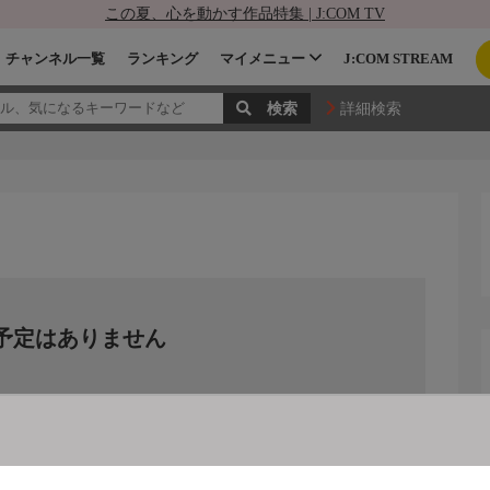
この夏、心を動かす作品特集 | J:COM TV
チャンネル一覧
ランキング
マイメニュー
J:COM STREAM
詳細検索
予定はありません