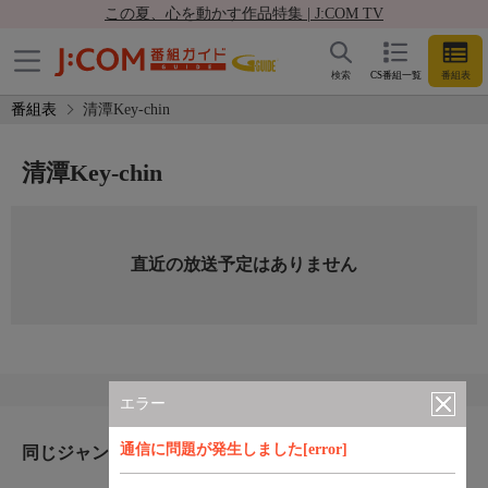
この夏、心を動かす作品特集 | J:COM TV
検索
CS番組一覧
番組表
番組表
清潭Key-chin
清潭Key-chin
直近の放送予定はありません
エラー
通信に問題が発生しました[error]
同じジャンルのおすすめ番組