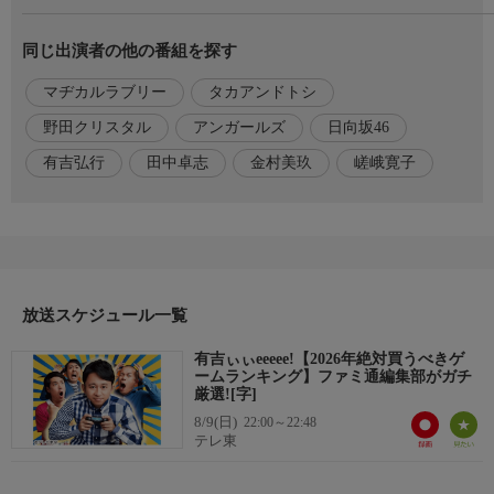
弘行が、本気でゲーム！毎回、芸人、アイドルから、芸能界の重
鎮まで“ゲーム好き”そうな芸能人の家へ行き、話題の“eスポー
同じ出演者の他の番組を探す
ツ”に挑戦する。
マヂカルラブリー
タカアンドトシ
出演者
【MC】
野田クリスタル
アンガールズ
日向坂46
有吉弘行
有吉弘行
田中卓志
金村美玖
嵯峨寛子
【出演】
タカアンドトシ
田中卓志（アンガールズ)
【ゲスト】
野田クリスタル（マヂカルラブリー)
金村美玖(日向坂46)
放送スケジュール一覧
嵯峨寛子(ファミ通編集長)
有吉ぃぃeeeee!【2026年絶対買うべきゲ
関連情報
ームランキング】ファミ通編集部がガチ
オンライン戦は随時Xなどで告知。あなたの挑戦を待っています!
厳選![字]
8/9(日)
22:00～22:48
【番組公式X】
テレ東
https://x.com/ariyoshieeeee
公式アカウント(@ariyoshieeeee)