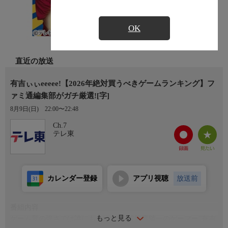
OK
直近の放送
有吉ぃぃeeeee!【2026年絶対買うべきゲームランキング】フ
ァミ通編集部がガチ厳選![字]
8月9日(日)
22:00〜22:48
Ch.7
テレ東
カレンダー登録
アプリ視聴
放送前
番組内容
もっと見る
ゲーム愛の強さでは誰にも負けない“芸能界随一のゲーマー”有吉