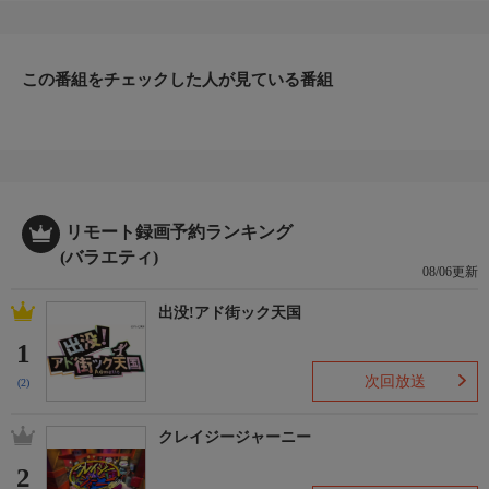
ハッシュタグ(#有吉ぃぃeeeee)
公式ホームページ
この番組をチェックした人が見ている番組
https://www.tv-tokyo.co.jp/ariyoshieeeee/
配信
<放送終了後〜>
地上波放送ではカットされたゲームプレイ映像や出演者コメン
ト、本番収録前に出演者がゲーム練習している様子などを配信。
リモート録画予約ランキング
(バラエティ)
【YouTube テレビ東京公式チャンネル】
08/06更新
https://www.youtube.com/user/TVTOKYO
出没!アド街ック天国
お知らせ
1
WTTチャンピオンズ横浜2026により放送日時を変更する可能性
があります。
次回放送
(2)
クレイジージャーニー
2