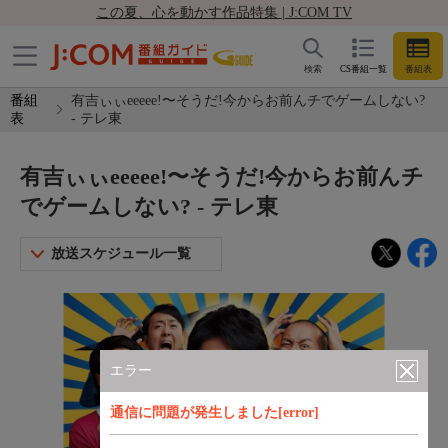
この夏、心を動かす作品特集 | J:COM TV
検索
CS番組一覧
番組表
番組
有吉ぃぃeeeee!〜そうだ!今からお前んチでゲームしない?
表
- テレ東
有吉ぃぃeeeee!〜そうだ!今からお前んチ
でゲームしない? - テレ東
放送スケジュール一覧
エラー
通信に問題が発生しました[error]