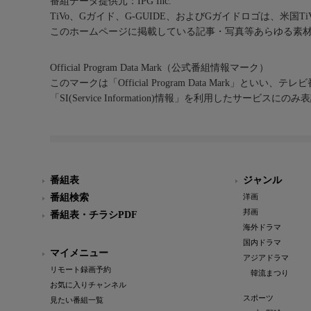
番組データ提供元：IPG Inc.
TiVo、Gガイド、G-GUIDE、およびGガイドロゴは、米国T
このホームページに掲載している記事・写真等あらゆる素
Official Program Data Mark（公式番組情報マーク）
このマークは「Official Program Data Mark」といい
「SI(Service Information)情報」を利用したサービ
番組表
ジャンル
番組検索
洋画
邦画
番組表・チラシPDF
海外ドラマ
国内ドラマ
マイメニュー
アジアドラマ
リモート録画予約
韓流まつり
お気に入りチャンネル
スポーツ
見たい番組一覧