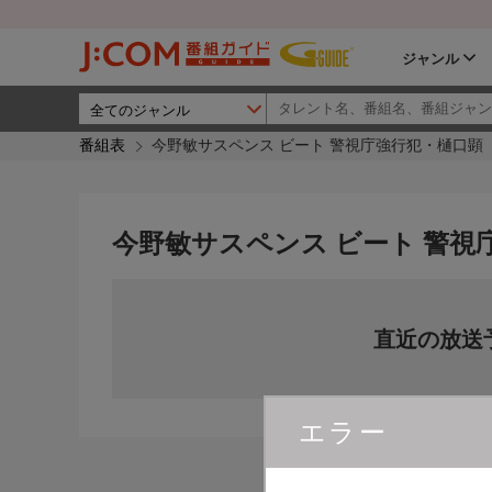
ジャンル
番組表
今野敏サスペンス ビート 警視庁強行犯・樋口顕
今野敏サスペンス ビート 警視
直近の放送
エラー