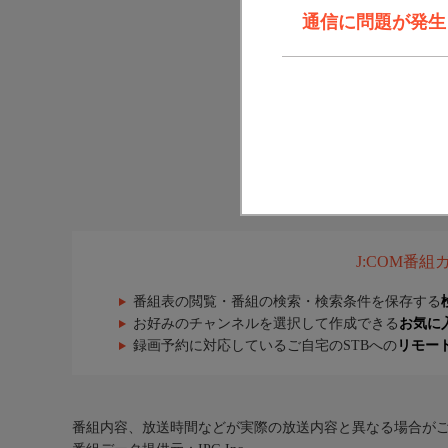
通信に問題が発生しま
J:COM番
番組表の閲覧・番組の検索・検索条件を保存する
お好みのチャンネルを選択して作成できる
お気に
録画予約に対応しているご自宅のSTBへの
リモー
番組内容、放送時間などが実際の放送内容と異なる場合が