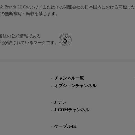
iVo Brands LLCおよび／またはその関連会社の日本国内における商標
材の無断複写・転載を禁じます。
、テレビ番組の公式情報である
スにのみ表記が許されているマークです。
チャンネル一覧
オプションチャンネル
J:テレ
J:COMチャンネル
ケーブル4K