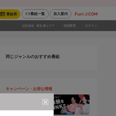
CS番組一覧
加入案内
番組表
地域変更
ログイン
設定地域：
東京 東エリア
同じジャンルのおすすめ番組
キャンペーン・お得な情報