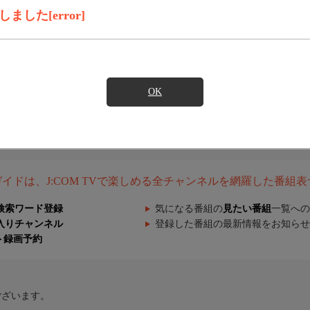
した[error]
OK
組ガイドは、J:COM TVで楽しめる全チャンネルを網羅した番組
検索ワード登録
気になる番組の
見たい番組
一覧への
入りチャンネル
登録した番組の最新情報をお知らせ
ト録画予約
ございます。