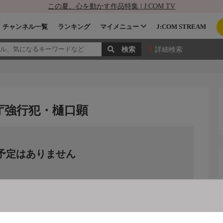
この夏、心を動かす作品特集 | J:COM TV
チャンネル一覧
ランキング
マイメニュー
J:COM STREAM
詳細検索
庁強行犯・樋口顕
予定はありません