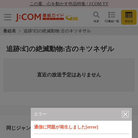
この夏、心を動かす作品特集 | J:COM TV
検索
CS番組一覧
番組表
番組表
追跡!幻の絶滅動物:古のキツネザル
追跡!幻の絶滅動物:古のキツネザル
直近の放送予定はありません
エラー
通信に問題が発生しました[error]
同じジャンルのおすすめ番組