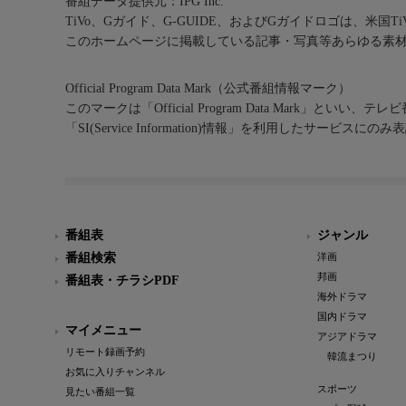
番組データ提供元：IPG Inc.
TiVo、Gガイド、G-GUIDE、およびGガイドロゴは、米国T
このホームページに掲載している記事・写真等あらゆる素
Official Program Data Mark（公式番組情報マーク）
このマークは「Official Program Data Mark」といい
「SI(Service Information)情報」を利用したサービ
番組表
ジャンル
番組検索
洋画
邦画
番組表・チラシPDF
海外ドラマ
国内ドラマ
マイメニュー
アジアドラマ
リモート録画予約
韓流まつり
お気に入りチャンネル
スポーツ
見たい番組一覧