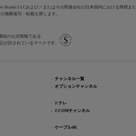
iVo Brands LLCおよび／またはその関連会社の日本国内における商標
材の無断複写・転載を禁じます。
、テレビ番組の公式情報である
スにのみ表記が許されているマークです。
チャンネル一覧
オプションチャンネル
J:テレ
J:COMチャンネル
ケーブル4K