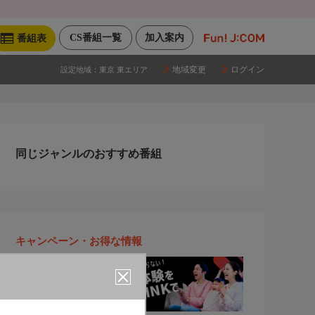
CS番組一覧
加入案内
番組表
地域変更
ログイン
設定地域：
東京 東エリア
同じジャンルのおすすめ番組
キャンペーン・お得な情報