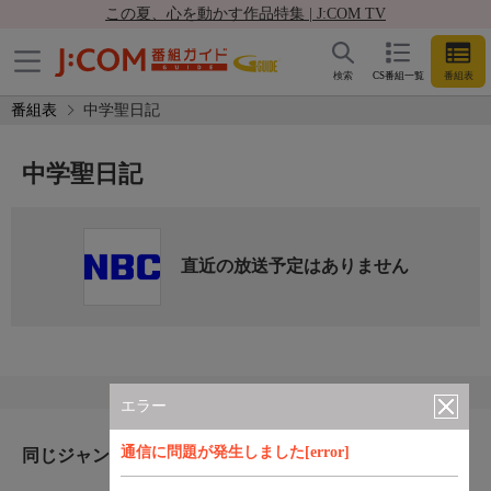
この夏、心を動かす作品特集 | J:COM TV
検索
CS番組一覧
番組表
番組表
中学聖日記
中学聖日記
直近の放送予定はありません
エラー
通信に問題が発生しました[error]
同じジャンルのおすすめ番組