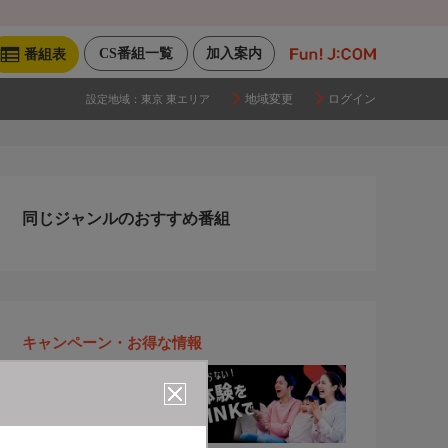
CS番組一覧
加入案内
番組表
地域変更
ログイン
設定地域：
東京 東エリア
同じジャンルのおすすめ番組
キャンペーン・お得な情報