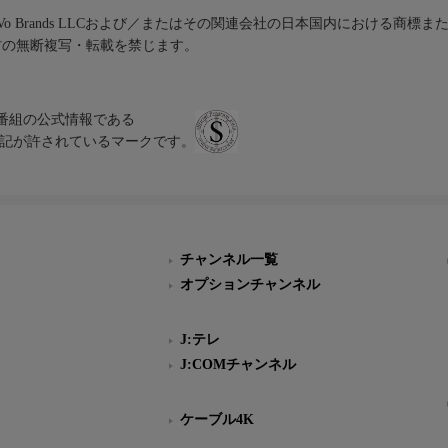
iVo Brands LLCおよび／またはその関連会社の日本国内における商標
材の無断複写・転載を禁じます。
、テレビ番組の公式情報である
スにのみ表記が許されているマークです。
チャンネル一覧
オプションチャンネル
J:テレ
J:COMチャンネル
ケーブル4K