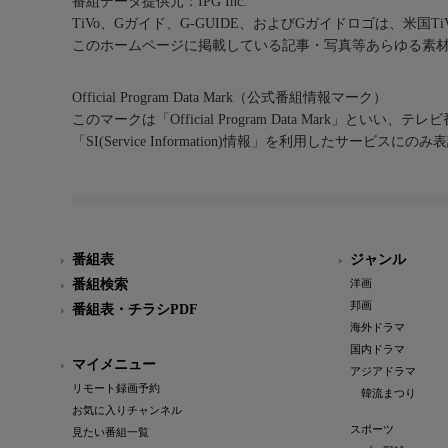
番組データ提供元：IPG Inc.
TiVo、Gガイド、G-GUIDE、およびGガイドロゴは、米国T
このホームページに掲載している記事・写真等あらゆる素
Official Program Data Mark（公式番組情報マーク）
このマークは「Official Program Data Mark」といい
「SI(Service Information)情報」を利用したサービ
番組表
ジャンル
番組検索
洋画
邦画
番組表・チラシPDF
海外ドラマ
国内ドラマ
マイメニュー
アジアドラマ
リモート録画予約
韓流まつり
お気に入りチャンネル
スポーツ
見たい番組一覧