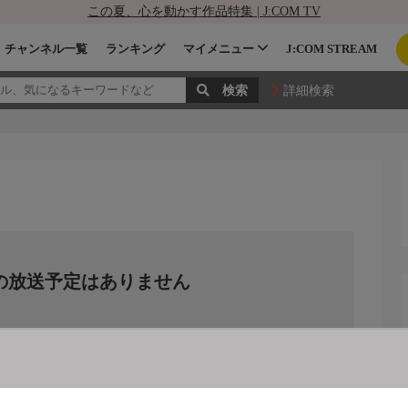
この夏、心を動かす作品特集 | J:COM TV
チャンネル一覧
ランキング
マイメニュー
J:COM STREAM
詳細検索
の放送予定はありません