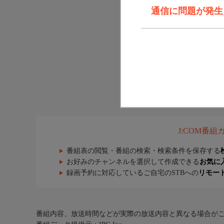
通信に問題が発生しま
J:COM番
番組表の閲覧・番組の検索・検索条件を保存する
お好みのチャンネルを選択して作成できる
お気に
録画予約に対応しているご自宅のSTBへの
リモー
番組内容、放送時間などが実際の放送内容と異なる場合が