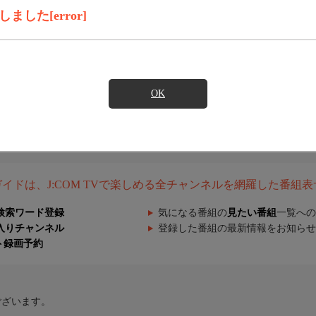
した[error]
OK
組ガイドは、J:COM TVで楽しめる全チャンネルを網羅した番組
検索ワード登録
気になる番組の
見たい番組
一覧への
入りチャンネル
登録した番組の最新情報をお知らせ
ト録画予約
ございます。