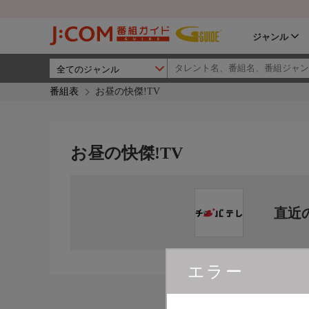
ジャンル
番組表
お昼の快傑!TV
お昼の快傑!TV
直近
エラー