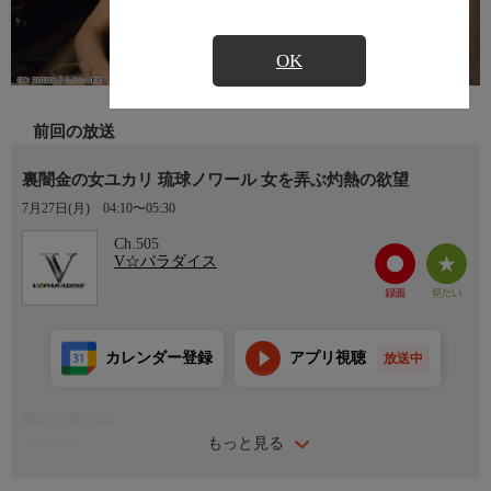
OK
前回の放送
裏闇金の女ユカリ 琉球ノワール 女を弄ぶ灼熱の欲望
7月27日(月)
04:10〜05:30
Ch.505
V☆パラダイス
カレンダー登録
アプリ視聴
放送中
番組詳細内容
もっと見る
番組内容
沖縄の繁華街、どこからも金を借りられない夜の女たちに密かに