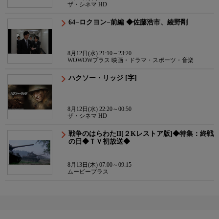
ザ・シネマ HD
64−ロクヨン−前編 ◆佐藤浩市、綾野剛
8月12日(水) 21:10～23:20
WOWOWプラス 映画・ドラマ・スポーツ・音楽
ハクソー・リッジ [字]
8月12日(水) 22:20～00:50
ザ・シネマ HD
戦争のはらわたII[２Kレストア版]◆特集：終戦
の日◆ＴＶ初放送◆
8月13日(木) 07:00～09:15
ムービープラス