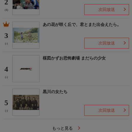
2
次回放送
(4)
あの花が咲く丘で、君とまた出会えたら。
3
次回放送
(-)
楳図かずお恐怖劇場 まだらの少女
4
(-)
黒川の女たち
5
次回放送
(-)
もっと見る