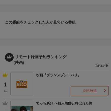
融資をする女・ユカリ。恋人・駿の故郷であるこの島に逃れ着い
た彼女は、モグリで金を貸す「裏闇金の女」として名を馳せるよ
うになる。
この番組をチェックした人が見ている番組
リモート録画予約ランキング
(映画)
08/06更新
映画『グランメゾン・パリ』
1
次回放送
(-)
でっちあげ 〜殺人教師と呼ばれた男