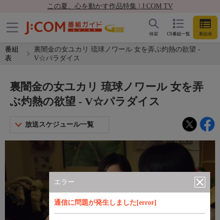
この夏、心を動かす作品特集 | J:COM TV
検索
CS番組一覧
番組表
番組
裏闇金の女ユカリ 琉球ノワール 女を弄ぶ灼熱の欲望 -
表
V☆パラダイス
裏闇金の女ユカリ 琉球ノワール 女を弄
ぶ灼熱の欲望 - V☆パラダイス
放送スケジュール一覧
エラー
通信に問題が発生しました[error]