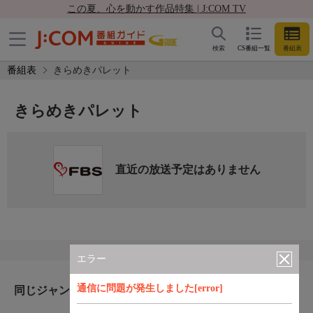
この夏、心を動かす作品特集 | J:COM TV
検索
CS番組一覧
番組表
番組表
きらめきパレット
きらめきパレット
直近の放送予定はありません
エラー
通信に問題が発生しました[error]
同じジャンルのおすすめ番組