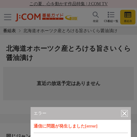
この夏、心を動かす作品特集 | J:COM TV
検索
CS番組一覧
番組表
番組表
北海道オホーツク産とろける旨さいくら醤油漬け
北海道オホーツク産とろける旨さいくら
醤油漬け
直近の放送予定はありません
エラー
通信に問題が発生しました[error]
同じジャンルのおすすめ番組