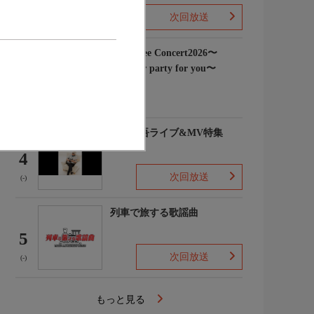
次回放送
(3)
Rain Tree Concert2026〜
Summer party for you〜
3
(-)
浜田省吾ライブ&MV特集
4
次回放送
(-)
列車で旅する歌謡曲
5
次回放送
(-)
もっと見る