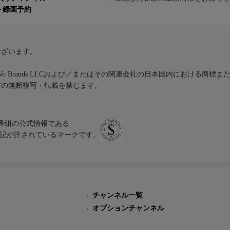
ト録画予約
ございます。
iVo Brands LLCおよび／またはその関連会社の日本国内における商標
材の無断複写・転載を禁じます。
、テレビ番組の公式情報である
スにのみ表記が許されているマークです。
チャンネル一覧
オプションチャンネル