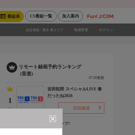
CS番組一覧
加入案内
番組表
地域変更
ログイン
設定地域：
東京 東エリア
リモート録画予約ランキング
(音楽)
07/30更新
吉田拓郎 スペシャルLIVE 春
だったね2026
1
次回放送
(-)
ナウヒッツ!
2