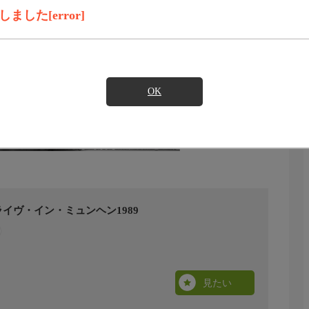
した[error]
OK
イヴ・イン・ミュンヘン1989
見たい