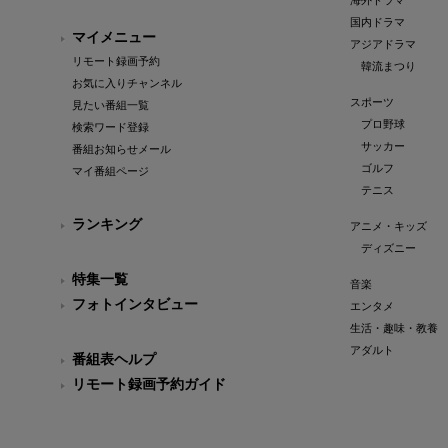
海外ドラマ
国内ドラマ
マイメニュー
アジアドラマ
リモート録画予約
韓流まつり
お気に入りチャンネル
スポーツ
見たい番組一覧
プロ野球
検索ワード登録
サッカー
番組お知らせメール
ゴルフ
マイ番組ページ
テニス
ランキング
アニメ・キッズ
ディズニー
特集一覧
音楽
フォトインタビュー
エンタメ
生活・趣味・教養
アダルト
番組表ヘルプ
リモート録画予約ガイド