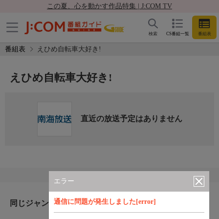
この夏、心を動かす作品特集 | J:COM TV
検索
CS番組一覧
番組表
番組表
えひめ自転車大好き!
えひめ自転車大好き!
直近の放送予定はありません
エラー
通信に問題が発生しました[error]
同じジャンルのおすすめ番組