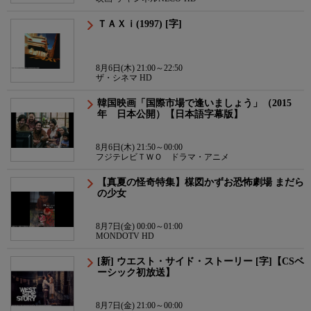
ＴＡＸｉ(1997) [字]
8月6日(木) 21:00～22:50
ザ・シネマ HD
韓国映画「国際市場で逢いましょう」（2015
年 日本公開）【日本語字幕版】
8月6日(木) 21:50～00:00
フジテレビＴＷＯ ドラマ・アニメ
【真夏の怪奇特集】楳図かずお恐怖劇場 まだら
の少女
8月7日(金) 00:00～01:00
MONDOTV HD
[新] ウエスト・サイド・ストーリー [字]【CSベ
ーシック初放送】
8月7日(金) 21:00～00:00