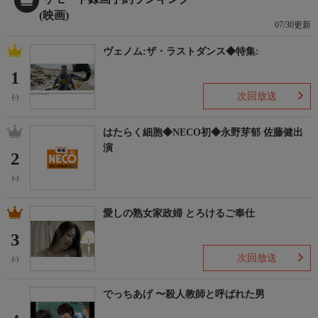
(映画)
07/30更新
ヴェノム:ザ・ラストダンス◆特集:
1
次回放送
(-)
はたらく細胞◆NECO初◆永野芽郁 佐藤健出
演
2
(-)
愛しの熟女家政婦 とろけるご奉仕
3
次回放送
(-)
でっちあげ 〜殺人教師と呼ばれた男