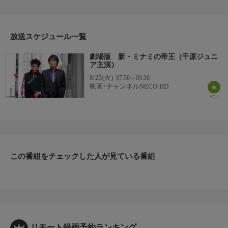
ある日、銀次郎はミナミの和菓子屋の主人から借金を申し込まれ
る。和菓子屋がある一帯はショッピングセンター建設の話が持ち
上がっており、地上げ屋が政治家とつるんで商店主を街から追い
放送スケジュール一覧
出そうとしていた。
劇場版 新・ミナミの帝王（千原ジュニ
ア主演）
8/25(火)
07:50～09:30
映画･チャンネルNECO-HD
この番組をチェックした人が見ている番組
リモート録画予約ランキング