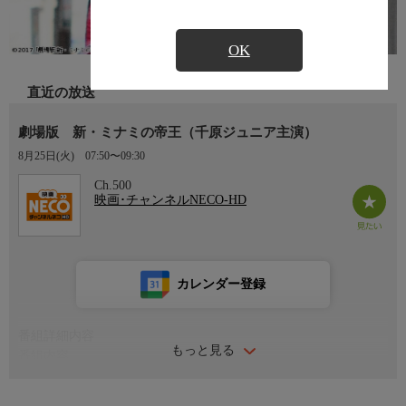
OK
直近の放送
劇場版 新・ミナミの帝王（千原ジュニア主演）
8月25日(火)
07:50〜09:30
Ch.500
映画･チャンネルNECO-HD
カレンダー登録
番組詳細内容
もっと見る
番組内容
監督：瑠東東一郎 出演：千原ジュニア 大東駿介 松井愛莉
板尾創路 橋本じゅん 光宗薫 袴田吉彦 赤井英和