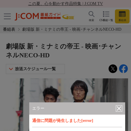
この夏、心を動かす作品特集 | J:COM TV
検索
CS番組一覧
番組表
番組表
劇場版 新・ミナミの帝王 - 映画･チャンネルNECO-HD
劇場版 新・ミナミの帝王 - 映画･チャン
ネルNECO-HD
放送スケジュール一覧
エラー
通信に問題が発生しました[error]