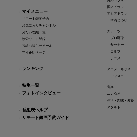
海外ドラマ
国内ドラマ
マイメニュー
アジアドラマ
リモート録画予約
韓流まつり
お気に入りチャンネル
スポーツ
見たい番組一覧
プロ野球
検索ワード登録
サッカー
番組お知らせメール
ゴルフ
マイ番組ページ
テニス
ランキング
アニメ・キッズ
ディズニー
特集一覧
音楽
フォトインタビュー
エンタメ
生活・趣味・教養
アダルト
番組表ヘルプ
リモート録画予約ガイド