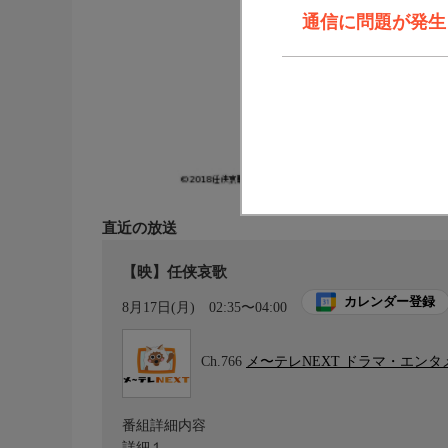
通信に問題が発生しま
直近の放送
【映】任侠哀歌
カレンダー登録
8月17日(月)
02:35〜04:00
Ch.766
メ〜テレNEXT ドラマ・エン
番組詳細内容
詳細１