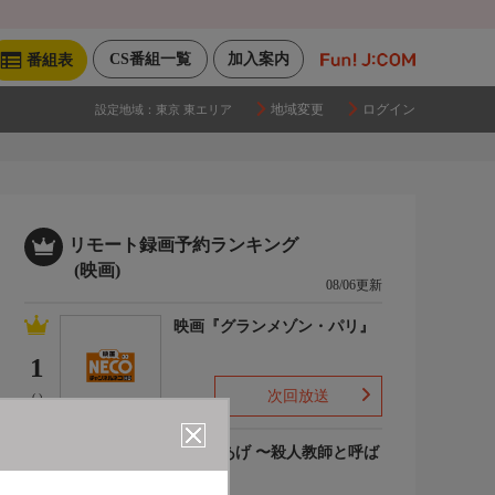
CS番組一覧
加入案内
番組表
地域変更
ログイン
設定地域：
東京 東エリア
リモート録画予約ランキング
(映画)
08/06更新
映画『グランメゾン・パリ』
1
次回放送
(-)
でっちあげ 〜殺人教師と呼ば
れた男
2