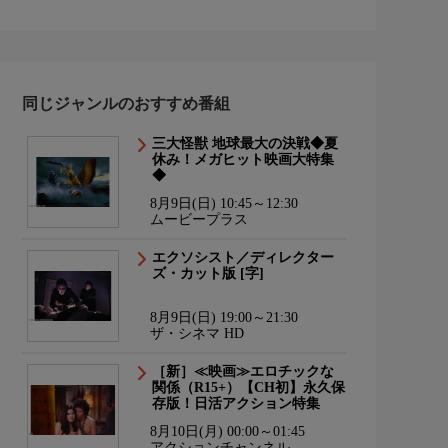
同じジャンルのおすすめ番組
三大怪獣 地球最大の決戦◆夏
休み！メガヒット映画大特集
◆
8月9日(日) 10:45～12:30
ムービープラス
エクソシスト／ディレクター
ズ・カット版 [字]
8月9日(日) 19:00～21:30
ザ・シネマ HD
［新］≪映画≫エロチックな
関係（R15+）【CH初】永久保
存版！日活アクション特集
8月10日(月) 00:00～01:45
アクションチャンネル