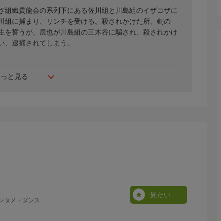
ざ組織貴龍会の系列下にある佐川組と川島組のイザコザに
川組に捕まり、リンチを受ける。殺されかけた所、剣の
生を誓うが、辰也が川島組の三木谷に騙され、殺されかけ
い、逮捕されてしまう。
もっと見る
見たい
エンタメ・ダンス