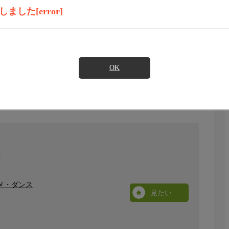
した[error]
OK
タメ・ダンス
見たい