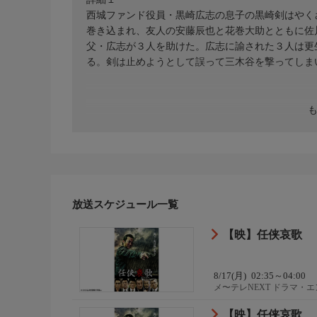
西城ファンド役員・黒崎広志の息子の黒崎剣はやく
巻き込まれ、友人の安藤辰也と花巻大助とともに佐
父・広志が３人を助けた。広志に諭された３人は更
る。剣は止めようとして誤って三木谷を撃ってしま
放送スケジュール一覧
【映】任侠哀歌
8/17(月)
02:35～04:00
メ〜テレNEXT ドラマ・
【映】任侠哀歌