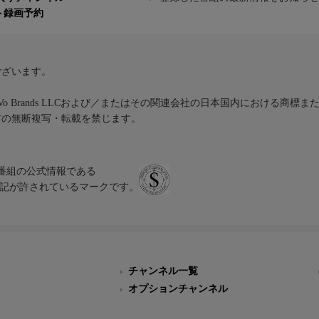
ト録画予約
ございます。
iVo Brands LLCおよび／またはその関連会社の日本国内における商標
材の無断複写・転載を禁じます。
、テレビ番組の公式情報である
スにのみ表記が許されているマークです。
チャンネル一覧
オプションチャンネル