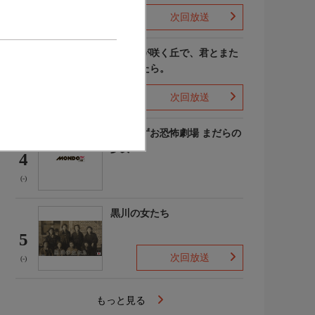
次回放送
(4)
あの花が咲く丘で、君とまた
出会えたら。
3
次回放送
(-)
楳図かずお恐怖劇場 まだらの
少女
4
(-)
黒川の女たち
5
次回放送
(-)
もっと見る