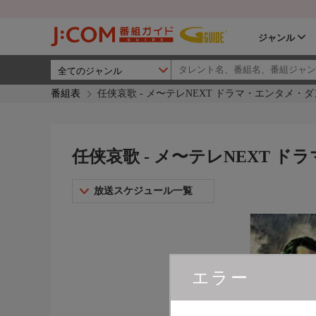
ジャンル
番組表
任侠哀歌 - メ〜テレNEXT ドラマ・エンタメ・
任侠哀歌 - メ〜テレNEXT 
放送スケジュール一覧
エラー