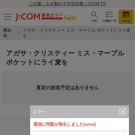
この夏、心を動かす作品特集 | J:COM TV
検索
CS番組一覧
番組表
番組
アガサ・クリスティー ミス・マープル ポケットにライ麦
表
を
アガサ・クリスティー ミス・マープル
ポケットにライ麦を
直近の放送予定はありません
エラー
通信に問題が発生しました[error]