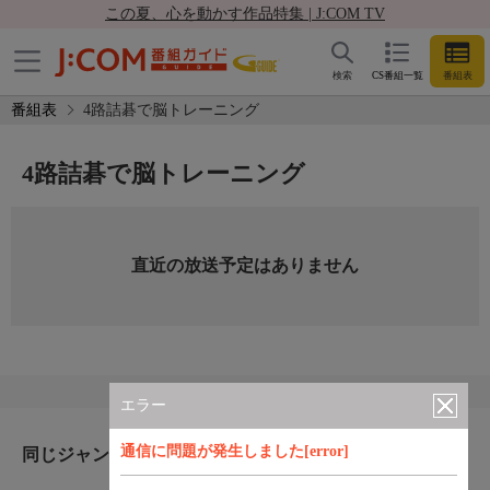
この夏、心を動かす作品特集 | J:COM TV
検索
CS番組一覧
番組表
番組表
4路詰碁で脳トレーニング
4路詰碁で脳トレーニング
直近の放送予定はありません
エラー
通信に問題が発生しました[error]
同じジャンルのおすすめ番組