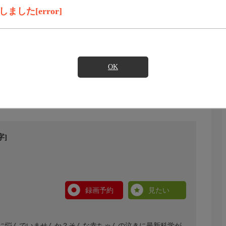
した[error]
OK
]
録画予約
見たい
に悩んでいませんか？そんな赤ちゃんの泣きに最新科学が