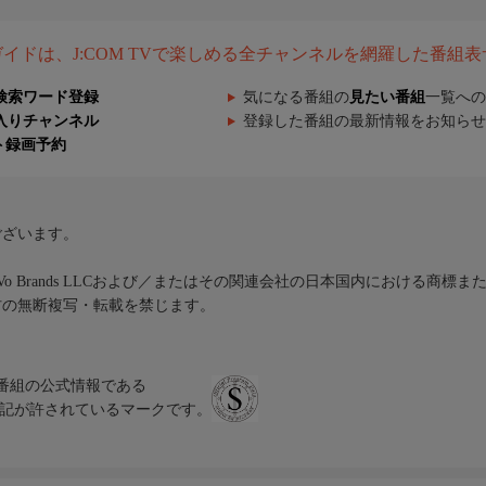
組ガイドは、J:COM TVで楽しめる全チャンネルを網羅した番組
検索ワード登録
気になる番組の
見たい番組
一覧への
入りチャンネル
登録した番組の最新情報をお知らせ
ト録画予約
ございます。
iVo Brands LLCおよび／またはその関連会社の日本国内における商標
材の無断複写・転載を禁じます。
、テレビ番組の公式情報である
スにのみ表記が許されているマークです。