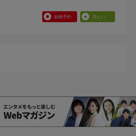
録画予約
見たい