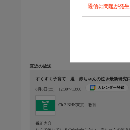
通信に問題が発生しま
直近の放送
すくすく子育て 選 赤ちゃんの泣き最新研究[字
カレンダー登録
8月8日(土)
12:30〜13:00
Ch.2
NHK東京 教育
番組内容
なんで泣いているのかわからない…赤ちゃんの泣き