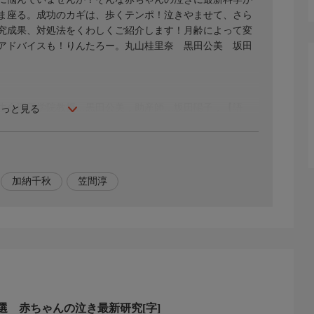
ま座る。成功のカギは、歩くテンポ！泣きやませて、さら
究成果、対処法をくわしくご紹介します！月齢によって変
アドバイスも！りんたろー。丸山桂里奈 黒田公美 坂田
生命理工学院教授…黒田公美，助産師…坂田陽子，【語
もっと見る
加納千秋
笠間淳
選 赤ちゃんの泣き最新研究[字]