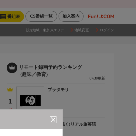
CS番組一覧
加入案内
番組表
地域変更
ログイン
設定地域：
東京 東エリア
リモート録画予約ランキング
(趣味／教育)
07/30更新
ブラタモリ
1
(1)
会話が続く!リアル旅英語
2