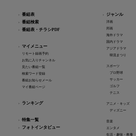
番組表
ジャンル
番組検索
洋画
邦画
番組表・チラシPDF
海外ドラマ
国内ドラマ
マイメニュー
アジアドラマ
リモート録画予約
韓流まつり
お気に入りチャンネル
スポーツ
見たい番組一覧
プロ野球
検索ワード登録
サッカー
番組お知らせメール
ゴルフ
マイ番組ページ
テニス
ランキング
アニメ・キッズ
ディズニー
特集一覧
音楽
フォトインタビュー
エンタメ
生活・趣味・教養