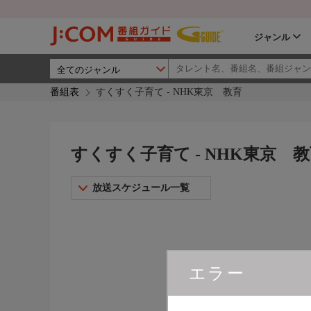
ジャンル
番組表
すくすく子育て - NHK東京 教育
すくすく子育て - NHK東京 
放送スケジュール一覧
エラー