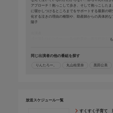
アプローチ！抱っこして歩き、そして抱っこしたま
に寝かしつけるところまでをサポートする最新の研
化する泣きの理由の種類や、助産師からの具体的な
陽子
出演者
【出演】りんたろー。，丸山桂里奈，東京科学大学
り】笠間淳，加納千秋
同じ出演者の他の番組を探す
りんたろー。
丸山桂里奈
黒田公美
放送スケジュール一覧
すくすく子育て 