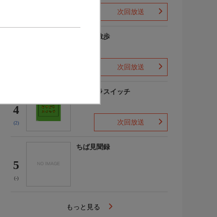
次回放送
(3)
じゅん散歩
3
次回放送
(9)
ピタゴラスイッチ
4
次回放送
(2)
ちば見聞録
5
(-)
もっと見る