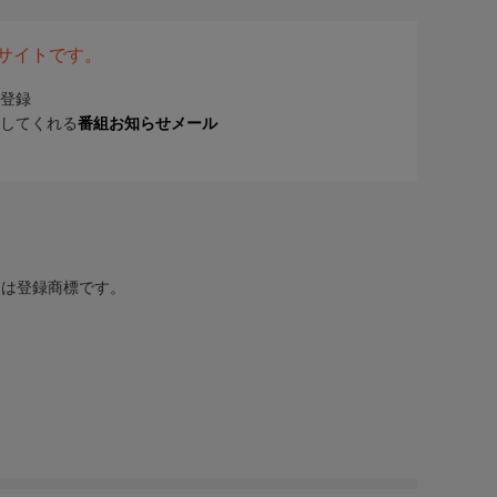
表サイトです。
登録
してくれる
番組お知らせメール
または登録商標です。