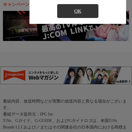
キャンペーン・お得な情報
OK
番組内容、放送時間などが実際の放送内容と異なる場合がございま
す。
番組データ提供元：IPG Inc.
TiVo、Gガイド、G-GUIDE、およびGガイドロゴは、米国TiVo
Brands LLCおよび／またはその関連会社の日本国内における商標ま