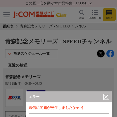
この夏、心を動かす作品特集 | J:COM TV
検索
CS番組一覧
番組表
番組表
青森記念メモリーズ - SPEEDチャンネル
青森記念メモリーズ - SPEEDチャンネル
放送スケジュール一覧
直近の放送
青森記念メモリーズ
8月31日(月)
00:30〜00:45
Ch.923
オプション
SPEEDチャンネル
エラー
通信に問題が発生しました[error]
このチャンネルのご視聴には、オプションチャンネル(有料)のご契約が