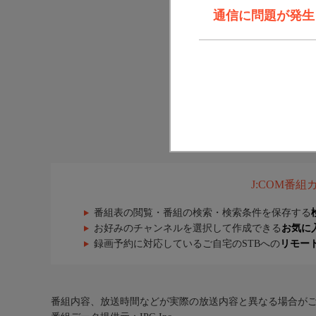
通信に問題が発生しま
J:COM番
番組表の閲覧・番組の検索・検索条件を保存する
お好みのチャンネルを選択して作成できる
お気に
録画予約に対応しているご自宅のSTBへの
リモー
番組内容、放送時間などが実際の放送内容と異なる場合が