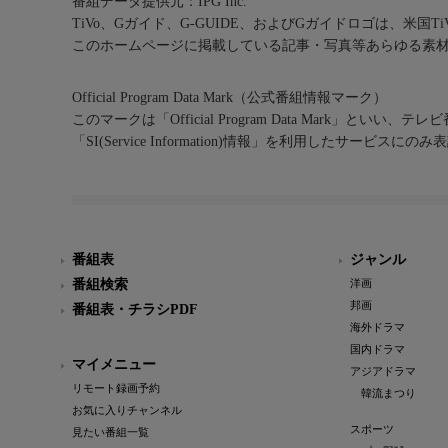
番組データ提供元：IPG Inc.
TiVo、Gガイド、G-GUIDE、およびGガイドロゴは、米国T
このホームページに掲載している記事・写真等あらゆる素
Official Program Data Mark（公式番組情報マーク）
このマークは「Official Program Data Mark」といい
「SI(Service Information)情報」を利用したサービ
番組表
ジャンル
番組検索
洋画
邦画
番組表・チラシPDF
海外ドラマ
国内ドラマ
マイメニュー
アジアドラマ
リモート録画予約
韓流まつり
お気に入りチャンネル
スポーツ
見たい番組一覧