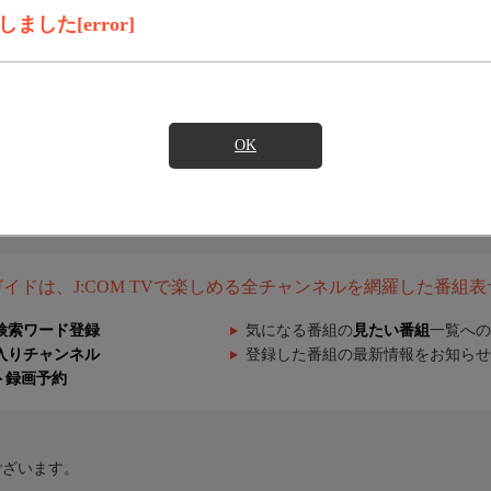
した[error]
OK
組ガイドは、J:COM TVで楽しめる全チャンネルを網羅した番組
検索ワード登録
気になる番組の
見たい番組
一覧への
入りチャンネル
登録した番組の最新情報をお知らせ
ト録画予約
ございます。