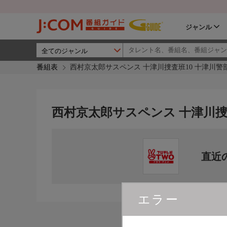
ジャンル
番組表
西村京太郎サスペンス 十津川捜査班10 十津川警
西村京太郎サスペンス 十津川捜
直近
エラー