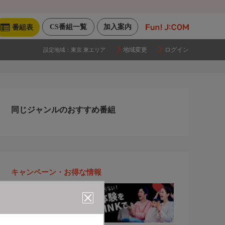
CS番組一覧
加入案内
番組表
地域変更
ログイン
設定地域：
東京 東エリア
同じジャンルのおすすめ番組
キャンペーン・お得な情報