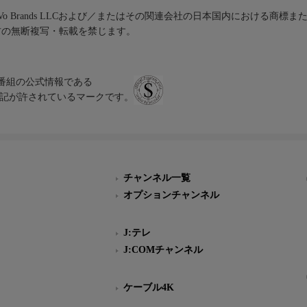
iVo Brands LLCおよび／またはその関連会社の日本国内における商標
材の無断複写・転載を禁じます。
、テレビ番組の公式情報である
スにのみ表記が許されているマークです。
チャンネル一覧
オプションチャンネル
J:テレ
J:COMチャンネル
ケーブル4K