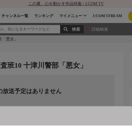
この夏、心を動かす作品特集 | J:COM TV
チャンネル一覧
ランキング
マイメニュー
J:COM STREAM
詳細検索
部「悪女」
査班10 十津川警部「悪女」
の放送予定はありません