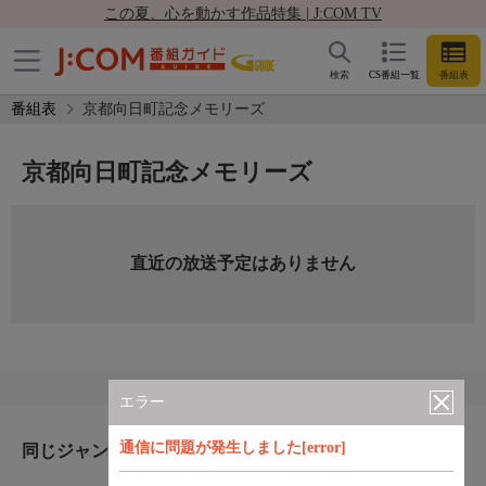
この夏、心を動かす作品特集 | J:COM TV
検索
CS番組一覧
番組表
番組表
京都向日町記念メモリーズ
京都向日町記念メモリーズ
直近の放送予定はありません
エラー
通信に問題が発生しました[error]
同じジャンルのおすすめ番組