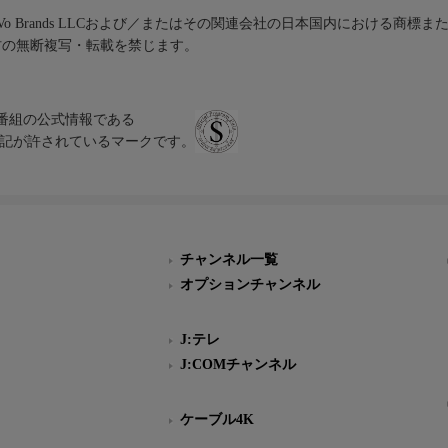
iVo Brands LLCおよび／またはその関連会社の日本国内における商標
材の無断複写・転載を禁じます。
、テレビ番組の公式情報である
スにのみ表記が許されているマークです。
チャンネル一覧
オプションチャンネル
J:テレ
J:COMチャンネル
ケーブル4K