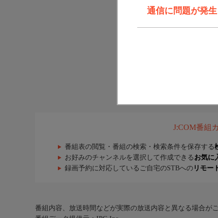
通信に問題が発生しま
J:COM番
番組表の閲覧・番組の検索・検索条件を保存する
お好みのチャンネルを選択して作成できる
お気に
録画予約に対応しているご自宅のSTBへの
リモー
番組内容、放送時間などが実際の放送内容と異なる場合が