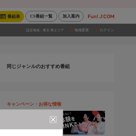
CS番組一覧
加入案内
番組表
地域変更
ログイン
設定地域：
東京 東エリア
同じジャンルのおすすめ番組
キャンペーン・お得な情報