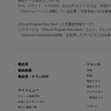
番組データ提供元：IPG Inc.
TiVo、Gガイド、G-GUIDE、およびGガイドロゴは、米国T
このホームページに掲載している記事・写真等あらゆる素
Official Program Data Mark（公式番組情報マーク）
このマークは「Official Program Data Mark」といい
「SI(Service Information)情報」を利用したサービ
番組表
ジャンル
番組検索
洋画
邦画
番組表・チラシPDF
海外ドラマ
国内ドラマ
マイメニュー
アジアドラマ
リモート録画予約
韓流まつり
お気に入りチャンネル
スポーツ
見たい番組一覧