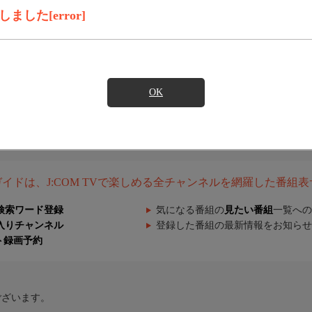
した[error]
OK
組ガイドは、J:COM TVで楽しめる全チャンネルを網羅した番組
検索ワード登録
気になる番組の
見たい番組
一覧への
入りチャンネル
登録した番組の最新情報をお知らせ
ト録画予約
ございます。