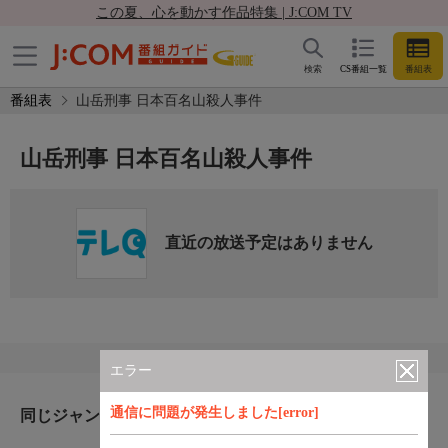
この夏、心を動かす作品特集 | J:COM TV
検索
CS番組一覧
番組表
番組表
山岳刑事 日本百名山殺人事件
山岳刑事 日本百名山殺人事件
直近の放送予定はありません
エラー
通信に問題が発生しました[error]
同じジャンルのおすすめ番組