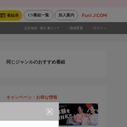
CS番組一覧
加入案内
番組表
地域変更
ログイン
設定地域：
東京 東エリア
同じジャンルのおすすめ番組
キャンペーン・お得な情報