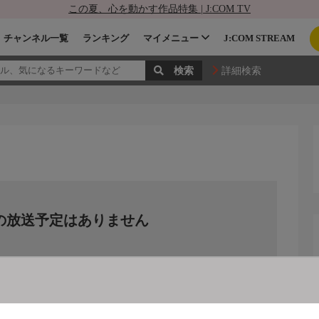
この夏、心を動かす作品特集 | J:COM TV
チャンネル一覧
ランキング
マイメニュー
J:COM STREAM
詳細検索
の放送予定はありません