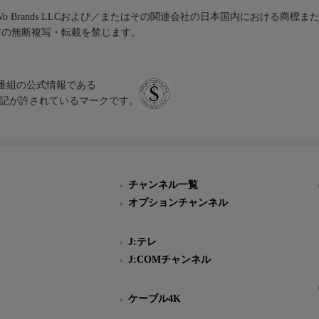
iVo Brands LLCおよび／またはその関連会社の日本国内における商標
材の無断複写・転載を禁じます。
、テレビ番組の公式情報である
スにのみ表記が許されているマークです。
チャンネル一覧
オプションチャンネル
J:テレ
J:COMチャンネル
ケーブル4K