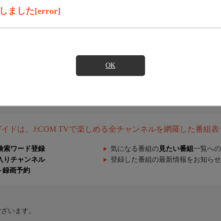
した[error]
OK
組ガイドは、J:COM TVで楽しめる全チャンネルを網羅した番組
検索ワード登録
気になる番組の
見たい番組
一覧への
入りチャンネル
登録した番組の最新情報をお知らせ
ト録画予約
ございます。