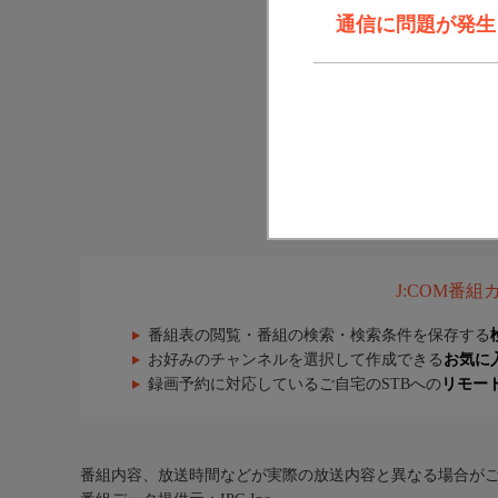
通信に問題が発生しま
J:COM番
番組表の閲覧・番組の検索・検索条件を保存する
お好みのチャンネルを選択して作成できる
お気に
録画予約に対応しているご自宅のSTBへの
リモー
番組内容、放送時間などが実際の放送内容と異なる場合が