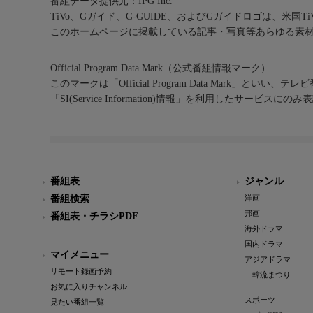
番組データ提供元：IPG Inc.
TiVo、Gガイド、G-GUIDE、およびGガイドロゴは、米国T
このホームページに掲載している記事・写真等あらゆる素
Official Program Data Mark（公式番組情報マーク）
このマークは「Official Program Data Mark」といい
「SI(Service Information)情報」を利用したサービ
番組表
ジャンル
番組検索
洋画
邦画
番組表・チラシPDF
海外ドラマ
国内ドラマ
マイメニュー
アジアドラマ
リモート録画予約
韓流まつり
お気に入りチャンネル
スポーツ
見たい番組一覧