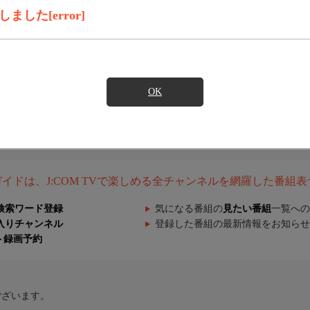
した[error]
OK
組ガイドは、J:COM TVで楽しめる全チャンネルを網羅した番組
検索ワード登録
気になる番組の
見たい番組
一覧への
入りチャンネル
登録した番組の最新情報をお知らせ
ト録画予約
ございます。