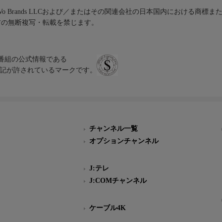
iVo Brands LLCおよび／またはその関連会社の日本国内における商標
材の無断複写・転載を禁じます。
、テレビ番組の公式情報である
スにのみ表記が許されているマークです。
チャンネル一覧
オプションチャンネル
J:テレ
J:COMチャンネル
ケーブル4K