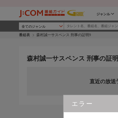
ジャンル
番組表
森村誠一サスペンス 刑事の証明9
森村誠一サスペンス 刑事の証明
直近の放送
エラー