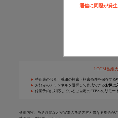
通信に問題が発生しま
J:COM番
番組表の閲覧・番組の検索・検索条件を保存する
お好みのチャンネルを選択して作成できる
お気に
録画予約に対応しているご自宅のSTBへの
リモー
番組内容、放送時間などが実際の放送内容と異なる場合が