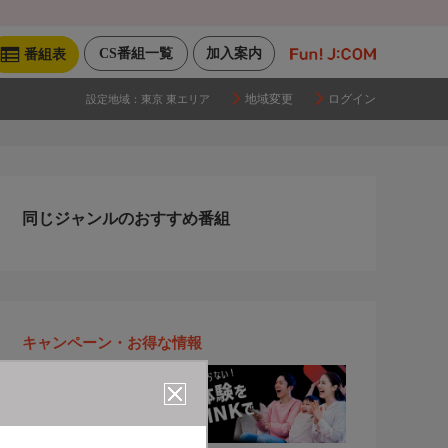
CS番組一覧
加入案内
番組表
地域変更
ログイン
設定地域：
東京 東エリア
同じジャンルのおすすめ番組
キャンペーン・お得な情報