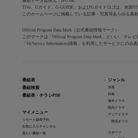
番組データ提供元：IPG Inc.
TiVo、Gガイド、G-GUIDE、およびGガイドロゴは、米国T
このホームページに掲載している記事・写真等あらゆる素
Official Program Data Mark（公式番組情報マーク）
このマークは「Official Program Data Mark」といい
「SI(Service Information)情報」を利用したサービ
番組表
ジャンル
番組検索
洋画
邦画
番組表・チラシPDF
海外ドラマ
国内ドラマ
マイメニュー
アジアドラマ
リモート録画予約
韓流まつり
お気に入りチャンネル
スポーツ
見たい番組一覧