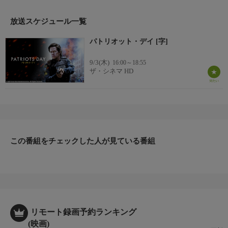
【監督・原案・脚本】ピーター・バーグ
【出演】マーク・ウォールバーグ、ケヴィン・ベーコン、ジョ
放送スケジュール一覧
ン・グッドマン、J・K・シモンズほか
パトリオット・デイ [字]
9/3(木)
16:00～18:55
ザ・シネマ HD
この番組をチェックした人が見ている番組
リモート録画予約ランキング
(映画)