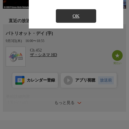
OK
直近の放送
パトリオット・デイ [字]
9月3日(木)
16:00〜18:55
Ch.452
ザ・シネマ HD
カレンダー登録
アプリ視聴
放送前
番組詳細内容
もっと見る
【番組詳細】
50万人の観衆で賑わうボストンマラソンを襲った爆弾テロ事件
を、マーク・ウォールバーグ主演で犯人逮捕までの〈102時間〉
を描いた実録タイムサスペンス・アクション！(2016年・アメリ
カ・134分・カラー)