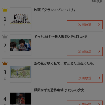
08/06更新
映画『グランメゾン・パリ』
1
次回放送
(-)
でっちあげ 〜殺人教師と呼ばれた男
2
次回放送
(4)
あの花が咲く丘で、君とまた出会えたら。
3
次回放送
(-)
楳図かずお恐怖劇場 まだらの少女
4
次回放送