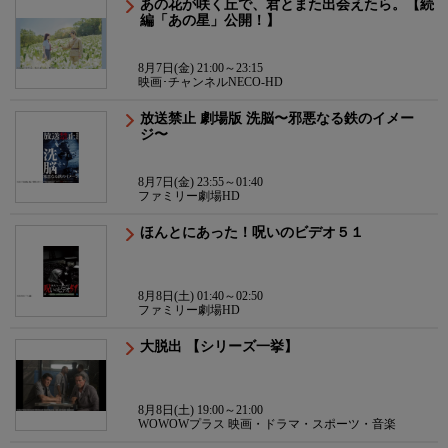
あの花が咲く丘で、君とまた出会えたら。【続
編「あの星」公開！】
8月7日(金) 21:00～23:15
映画･チャンネルNECO-HD
放送禁止 劇場版 洗脳〜邪悪なる鉄のイメー
ジ〜
8月7日(金) 23:55～01:40
ファミリー劇場HD
ほんとにあった！呪いのビデオ５１
8月8日(土) 01:40～02:50
ファミリー劇場HD
大脱出 【シリーズ一挙】
8月8日(土) 19:00～21:00
WOWOWプラス 映画・ドラマ・スポーツ・音楽